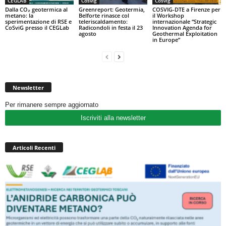
CEGLAB
Cosvig
Cosvig
Dalla CO₂ geotermica al
Greenreport: Geotermia,
COSVIG-DTE a Firenze per
metano: la
Belforte rinasce col
il Workshop
sperimentazione di RSE e
teleriscaldamento:
internazionale “Strategic
CoSviG presso il CEGLab
Radicondoli in festa il 23
Innovation Agenda for
agosto
Geothermal Exploitation
in Europe”
Newsletter
Per rimanere sempre aggiornato
Iscriviti alla newsletter
Articoli Recenti