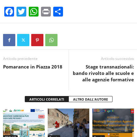
F
T
W
Pr
C
a
wi
h
in
o
c
tt
at
t
n
e
er
s
di
b
A
vi
o
p
di
Articolo precedente
Articolo successivo
Pomarance in Piazza 2018
Stage transnazionali:
o
p
bando rivolto alle scuole e
k
alle agenzie formative
ARTICOLI CORRELATI
ALTRO DALL'AUTORE