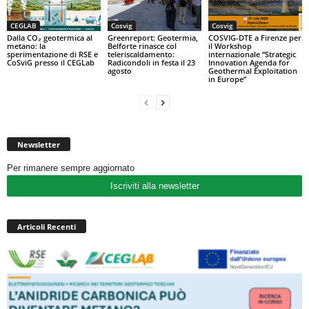
CEGLAB
Cosvig
Cosvig
Dalla CO₂ geotermica al
Greenreport: Geotermia,
COSVIG-DTE a Firenze per
metano: la
Belforte rinasce col
il Workshop
sperimentazione di RSE e
teleriscaldamento:
internazionale “Strategic
CoSviG presso il CEGLab
Radicondoli in festa il 23
Innovation Agenda for
agosto
Geothermal Exploitation
in Europe”
Newsletter
Per rimanere sempre aggiornato
Iscriviti alla newsletter
Articoli Recenti