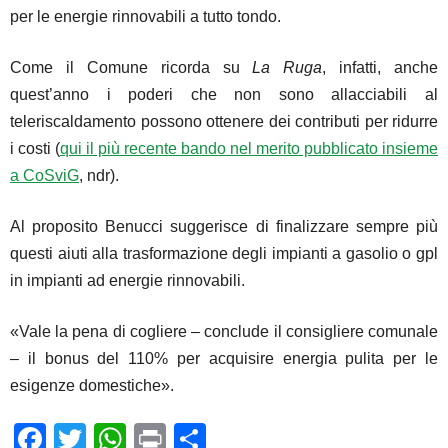
per le energie rinnovabili a tutto tondo.
Come il Comune ricorda su
La Ruga
, infatti, anche
quest’anno i poderi che non sono allacciabili al
teleriscaldamento possono ottenere dei contributi per ridurre
i costi (
qui il più recente bando nel merito pubblicato insieme
a CoSviG
, ndr).
Al proposito Benucci suggerisce di finalizzare sempre più
questi aiuti alla trasformazione degli impianti a gasolio o gpl
in impianti ad energie rinnovabili.
«Vale la pena di cogliere – conclude il consigliere comunale
– il bonus del 110% per acquisire energia pulita per le
esigenze domestiche».
F
T
W
Pr
C