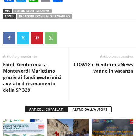
a
wi
h
in
o
VIA
COSVIG GEOTERMIANEWS
c
tt
at
t
n
FONTE
REDAZIONE COSVIG GEOTERMIANEWS
e
er
s
di
b
A
vi
o
p
di
o
p
Articolo precedente
Articolo successivo
k
Fondi Geotermia: a
COSVIG e GeotermiaNews
Monteverdi Marittimo
vanno in vacanza
grazie ai fondi geotermici
avviato il risanamento
della SP 329
ARTICOLI CORRELATI
ALTRO DALL'AUTORE