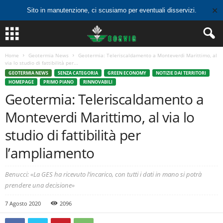
✕
Sito in manutenzione, ci scusiamo per eventuali disservizi.
Home
Geotermia News
Geotermia: Teleriscaldamento a Monteverdi Marittimo, al
via lo studio di fattibilità per...
GEOTERMIA NEWS
SENZA CATEGORIA
GREEN ECONOMY
NOTIZIE DAI TERRITORI
HOMEPAGE
PRIMO PIANO
RINNOVABILI
Geotermia: Teleriscaldamento a
Monteverdi Marittimo, al via lo
studio di fattibilità per
l’ampliamento
Benucci: «La GES ha ricevuto l’incarico, con tutti i dati in mano si potrà
prendere una decisione»
7 Agosto 2020
2096