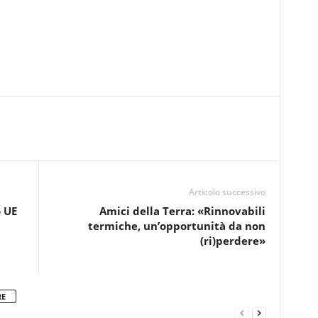
Articolo successivo
o UE
Amici della Terra: «Rinnovabili
termiche, un’opportunità da non
(ri)perdere»
RE