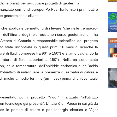
ci e privati per sviluppare progetti di geotermia.
finanziato con fondi europei Po Fesr ha fornito i primi dati e
ee geotermiche siciliane.
isiche applicate permettono di rilevare “che nelle tre macro-
ie, dell’Etna e degli Iblei esistono risorse geotermiche – ha
Ateneo di Catania e responsabile scientifico del progetto
no state riscontrate in questi primi 10 mesi di ricerche la
re di fluidi comprese tra 90° e 150°) e stiamo valutando la
rature di fluidi superiori a 150°). Nell’area sono state
n, della temperatura, dell’anidride carbonica e dell’acido
’obiettivo di individuare la presenza di serbatoi di calore e
o-chimiche a medio termine (un mese) prima di un’eventuale
ntato poi il progetto “Vigor” finalizzato “all’utilizzo
n tecnologie già presenti”. L’ Italia è un Paese in cui già da
er le pompe di calore e per l’energia elettrica e Vigor