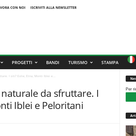
VORA CON NOI
ISCRIVITI ALLA NEWSLETTER
PROGETTI
BANDI
TURISMO
STAMPA
re. I siti? Eolie, Etna, Monti Iblei e...
New
naturale da sfruttare. I
Per r
nti Iblei e Peloritani
Art