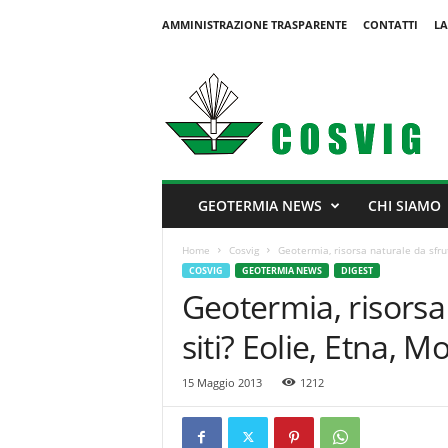
AMMINISTRAZIONE TRASPARENTE
CONTATTI
LA
C
o
s
v
i
g
GEOTERMIA NEWS
CHI SIAMO
Home
Cosvig
Geotermia, risorsa naturale da sfrutta
COSVIG
GEOTERMIA NEWS
DIGEST
Geotermia, risorsa 
siti? Eolie, Etna, Mo
15 Maggio 2013
1212