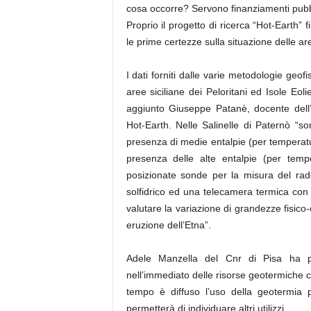
cosa occorre? Servono finanziamenti pubbli
Proprio il progetto di ricerca “Hot-Earth” 
le prime certezze sulla situazione delle ar
I dati forniti dalle varie metodologie geof
aree siciliane dei Peloritani ed Isole Eol
aggiunto Giuseppe Patanè, docente dell’
Hot-Earth. Nelle Salinelle di Paternò “so
presenza di medie entalpie (per temperatu
presenza delle alte entalpie (per tempe
posizionate sonde per la misura del rado
solfidrico ed una telecamera termica con l
valutare la variazione di grandezze fisic
eruzione dell’Etna”.
Adele Manzella del Cnr di Pisa ha prese
nell’immediato delle risorse geotermiche co
tempo è diffuso l’uso della geotermia p
permetterà di individuare altri utilizzi.