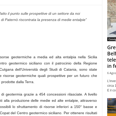
tto il punto sulle prospettive di un settore da noi
e di Paternò riscontrata la presenza di medie entalpie”
Cosvi
Gre
Bel
orse geotermiche a media ed alta entalpia nella Sicilia
tel
ntro geotermico siciliano con il patrocinio della Regione
in f
utgana dell’Università degli Studi di Catania, sono state
6 Agos
le risorse geotermiche quali prospettive per un futuro che
L’inve
i prodotte dalla Terra.
circa 
E il co
i geotermia grazie a 454 concessioni rilasciate. A livello
ti alla produzione delle medie ed alte entalpie, attraverso
sibili lo sfruttamento di risorse inferiori a 150° basse e
Copat del Centro geotermico siciliano. Per ottenere risultati