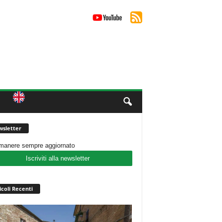
sletter
imanere sempre aggiornato
Iscriviti alla newsletter
icoli Recenti