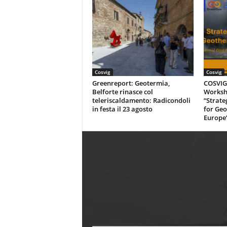
Cosvig
Cosvig
Greenreport: Geotermia,
COSVIG-
Belforte rinasce col
Worksh
teleriscaldamento: Radicondoli
“Strate
in festa il 23 agosto
for Geo
Europe