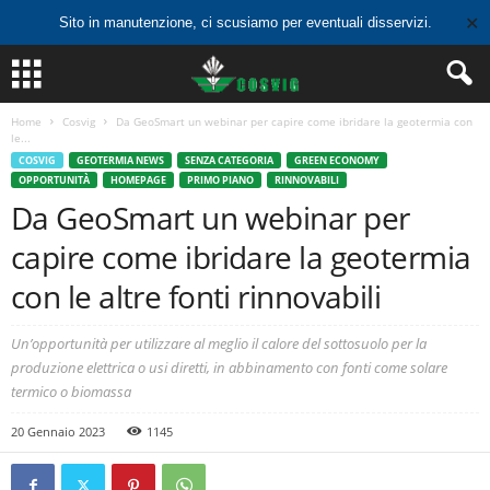
✕
Sito in manutenzione, ci scusiamo per eventuali disservizi.
Home
Cosvig
Da GeoSmart un webinar per capire come ibridare la geotermia con
le...
COSVIG
GEOTERMIA NEWS
SENZA CATEGORIA
GREEN ECONOMY
OPPORTUNITÀ
HOMEPAGE
PRIMO PIANO
RINNOVABILI
Da GeoSmart un webinar per
capire come ibridare la geotermia
con le altre fonti rinnovabili
Un’opportunità per utilizzare al meglio il calore del sottosuolo per la
produzione elettrica o usi diretti, in abbinamento con fonti come solare
termico o biomassa
20 Gennaio 2023
1145