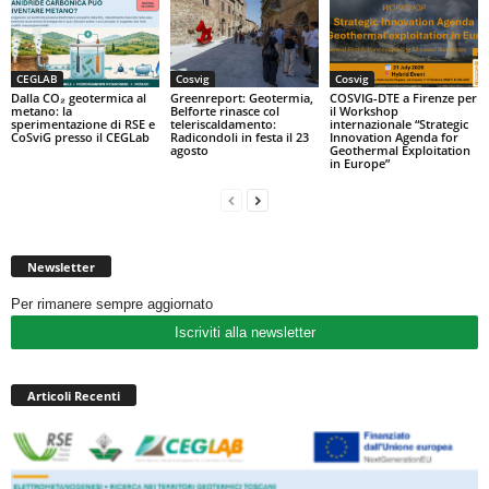
CEGLAB
Cosvig
Cosvig
Dalla CO₂ geotermica al
Greenreport: Geotermia,
COSVIG-DTE a Firenze per
metano: la
Belforte rinasce col
il Workshop
sperimentazione di RSE e
teleriscaldamento:
internazionale “Strategic
CoSviG presso il CEGLab
Radicondoli in festa il 23
Innovation Agenda for
agosto
Geothermal Exploitation
in Europe”
Newsletter
Per rimanere sempre aggiornato
Iscriviti alla newsletter
Articoli Recenti