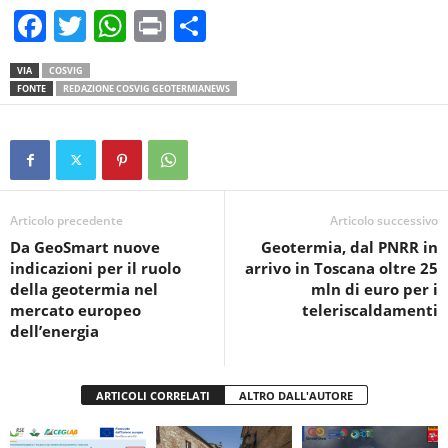
F
T
W
Pr
C
a
wi
h
in
o
VIA
COSVIG
c
tt
at
t
n
FONTE
REDAZIONE COSVIG GEOTERMIANEWS
e
er
s
di
b
A
vi
o
p
di
o
p
Articolo precedente
Articolo successivo
k
Da GeoSmart nuove
Geotermia, dal PNRR in
indicazioni per il ruolo
arrivo in Toscana oltre 25
della geotermia nel
mln di euro per i
mercato europeo
teleriscaldamenti
dell’energia
ARTICOLI CORRELATI
ALTRO DALL'AUTORE