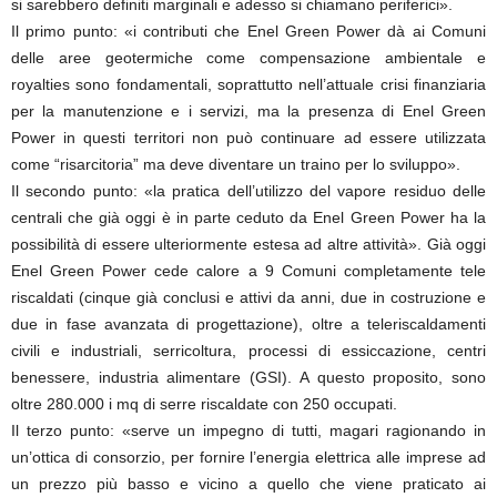
si sarebbero definiti marginali e adesso si chiamano periferici».
Il primo punto: «i contributi che Enel Green Power dà ai Comuni
delle aree geotermiche come compensazione ambientale e
royalties sono fondamentali, soprattutto nell’attuale crisi finanziaria
per la manutenzione e i servizi, ma la presenza di Enel Green
Power in questi territori non può continuare ad essere utilizzata
come “risarcitoria” ma deve diventare un traino per lo sviluppo».
Il secondo punto: «la pratica dell’utilizzo del vapore residuo delle
centrali che già oggi è in parte ceduto da Enel Green Power ha la
possibilità di essere ulteriormente estesa ad altre attività». Già oggi
Enel Green Power cede calore a 9 Comuni completamente tele
riscaldati (cinque già conclusi e attivi da anni, due in costruzione e
due in fase avanzata di progettazione), oltre a teleriscaldamenti
civili e industriali, serricoltura, processi di essiccazione, centri
benessere, industria alimentare (GSI). A questo proposito, sono
oltre 280.000 i mq di serre riscaldate con 250 occupati.
Il terzo punto: «serve un impegno di tutti, magari ragionando in
un’ottica di consorzio, per fornire l’energia elettrica alle imprese ad
un prezzo più basso e vicino a quello che viene praticato ai