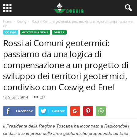
Home
Cosvig
Rossi ai Comuni geotermici: passiamo da una logica di compensazione a
un...
COSVIG
GEOTERMIA NEWS
DIGEST
Rossi ai Comuni geotermici:
passiamo da una logica di
compensazione a un progetto di
sviluppo dei territori geotermici,
condiviso con Cosvig ed Enel
18 Giugno 2014
527
Facebook
Twitter
Il Presidente della Regione Toscana ha incontrato a Radicondoli i
sindaci e le imprese delle aree geotermiche proponendo ad Enel