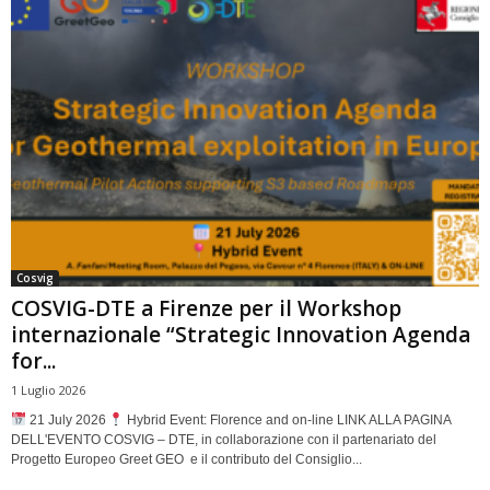
Cosvig
COSVIG-DTE a Firenze per il Workshop
internazionale “Strategic Innovation Agenda
for...
1 Luglio 2026
21 July 2026
Hybrid Event: Florence and on-line LINK ALLA PAGINA
DELL'EVENTO COSVIG – DTE, in collaborazione con il partenariato del
Progetto Europeo Greet GEO e il contributo del Consiglio...