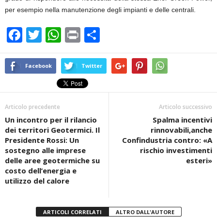
per esempio nella manutenzione degli impianti e delle centrali.
F
T
W
Pr
C
a
wi
h
in
o
c
tt
at
t
n
Facebook
Twitter
e
er
s
di
b
A
vi
Articolo precedente
Articolo successivo
o
p
di
Un incontro per il rilancio
Spalma incentivi
o
p
dei territori Geotermici. Il
rinnovabili,anche
k
Presidente Rossi: Un
Confindustria contro: «A
sostegno alle imprese
rischio investimenti
delle aree geotermiche su
esteri»
costo dell’energia e
utilizzo del calore
ARTICOLI CORRELATI
ALTRO DALL'AUTORE