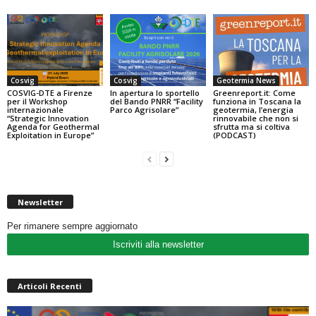
Cosvig
Cosvig
Geotermia News
COSVIG-DTE a Firenze
In apertura lo sportello
Greenreport.it: Come
per il Workshop
del Bando PNRR “Facility
funziona in Toscana la
internazionale
Parco Agrisolare”
geotermia, l’energia
“Strategic Innovation
rinnovabile che non si
Agenda for Geothermal
sfrutta ma si coltiva
Exploitation in Europe”
(PODCAST)
Newsletter
Per rimanere sempre aggiornato
Iscriviti alla newsletter
Articoli Recenti