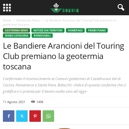
Home
Geotermia News
Le Bandiere Arancioni del Touring Club premiano la
geotermia toscana
GEOTERMIA NEWS
NOTIZIE DAI TERRITORI
HOMEPAGE
PRIMO PIANO
SENZA CATEGORIA
RINNOVABILI
Le Bandiere Arancioni del Touring
Club premiano la geotermia
toscana
Confermato il riconoscimento ai Comuni geotermici di Castelnuovo Val di
Cecina, Pomarance e Santa Fiora. Balocchi: «Felice di questa conferma che ci
gratifica e ci premia per il lavoro svolto sino ad oggi»
11 Agosto 2021
1498