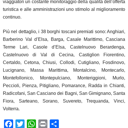
viaggiatori un costante monitoraggio della qualità dell’offerta
turistica e alle amministrazioni uno stimolo al miglioramento
continuo.
Più nel dettaglio, i 38 borghi toscani premiati sono: Anghiari,
Barberino Val d’Elsa, Barga, Casale Marittimo, Casciana
Terme Lari, Casole d’Elsa, Castelnuovo Berardenga,
Castelnuovo di Val di Cecina, Castiglion Fiorentino,
Certaldo, Cetona, Chiusi, Collodi, Cutigliano, Fosdinovo,
Lucignano, Massa Marittima, Montalcino, Montecarlo,
Montefollonico, Montepulciano, Monteriggioni, Murlo,
Peccioli, Pienza, Pitigliano, Pomarance, Radda in Chianti,
Radicofani, San Casciano dei Bagni, San Gimignano, Santa
Fiora, Sarteano, Sorano, Suvereto, Trequanda, Vinci,
Volterra.
F
T
W
Pr
C