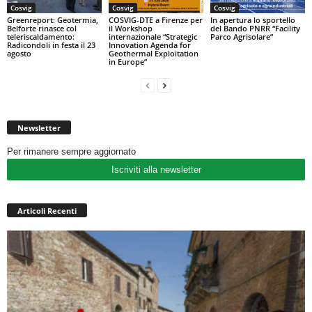
Cosvig
Cosvig
Cosvig
Greenreport: Geotermia,
COSVIG-DTE a Firenze per
In apertura lo sportello
Belforte rinasce col
il Workshop
del Bando PNRR “Facility
teleriscaldamento:
internazionale “Strategic
Parco Agrisolare”
Radicondoli in festa il 23
Innovation Agenda for
agosto
Geothermal Exploitation
in Europe”
Newsletter
Per rimanere sempre aggiornato
Iscriviti alla newsletter
Articoli Recenti