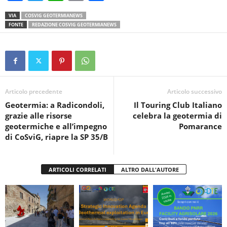
a
wi
h
in
o
VIA
COSVIG GEOTERMIANEWS
c
tt
at
t
n
FONTE
REDAZIONE COSVIG GEOTERMIANEWS
e
er
s
di
b
A
vi
o
p
di
o
p
Articolo precedente
Articolo successivo
k
Geotermia: a Radicondoli,
Il Touring Club Italiano
grazie alle risorse
celebra la geotermia di
geotermiche e all’impegno
Pomarance
di CoSviG, riapre la SP 35/B
ARTICOLI CORRELATI
ALTRO DALL'AUTORE