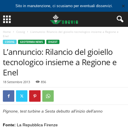
✕
Sito in manutenzione, ci scusiamo per eventuali disservizi.
Home
Cosvig
L’annuncio: Rilancio del gioiello tecnologico insieme a Regione e
Enel
COSVIG
GEOTERMIA NEWS
DIGEST
L’annuncio: Rilancio del gioiello
tecnologico insieme a Regione e
Enel
18 Settembre 2013
856
Pignone, test turbine a Sesta debutto all’inizio dell’anno
Fonte:
La Repubblica Firenze