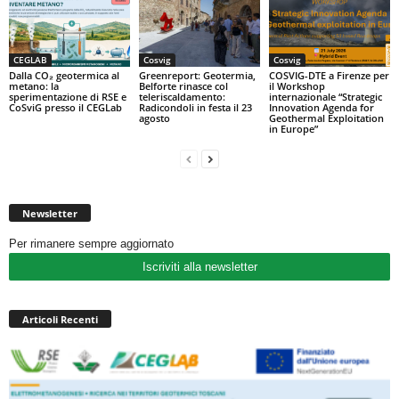
CEGLAB
Cosvig
Cosvig
Dalla CO₂ geotermica al
Greenreport: Geotermia,
COSVIG-DTE a Firenze per
metano: la
Belforte rinasce col
il Workshop
sperimentazione di RSE e
teleriscaldamento:
internazionale “Strategic
CoSviG presso il CEGLab
Radicondoli in festa il 23
Innovation Agenda for
agosto
Geothermal Exploitation
in Europe”
Newsletter
Per rimanere sempre aggiornato
Iscriviti alla newsletter
Articoli Recenti