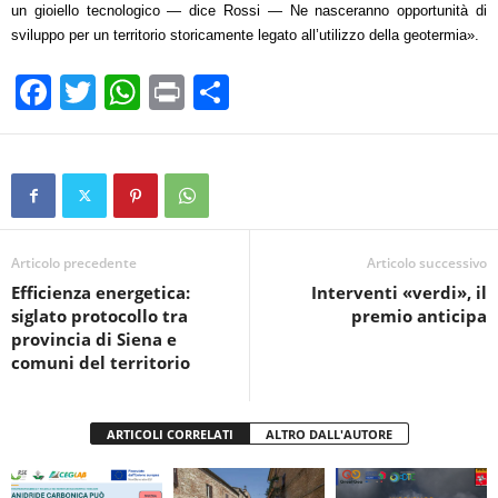
un gioiello tecnologico — dice Rossi — Ne nasceranno opportunità di
sviluppo per un territorio storicamente legato all’utilizzo della geotermia».
F
T
W
Pr
C
a
wi
h
in
o
c
tt
at
t
n
e
er
s
di
b
A
vi
o
p
di
Articolo precedente
Articolo successivo
Efficienza energetica:
Interventi «verdi», il
o
p
siglato protocollo tra
premio anticipa
k
provincia di Siena e
comuni del territorio
ARTICOLI CORRELATI
ALTRO DALL'AUTORE