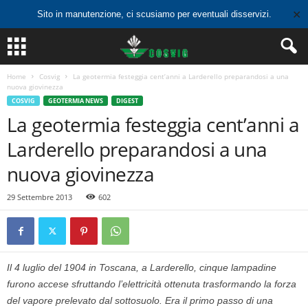
✕
Sito in manutenzione, ci scusiamo per eventuali disservizi.
Home
Cosvig
La geotermia festeggia cent’anni a Larderello preparandosi a una
nuova giovinezza
COSVIG
GEOTERMIA NEWS
DIGEST
La geotermia festeggia cent’anni a
Larderello preparandosi a una
nuova giovinezza
29 Settembre 2013
602
Il 4 luglio del 1904 in Toscana, a Larderello, cinque lampadine
furono accese sfruttando l’elettricità ottenuta trasformando la forza
del vapore prelevato dal sottosuolo. Era il primo passo di una