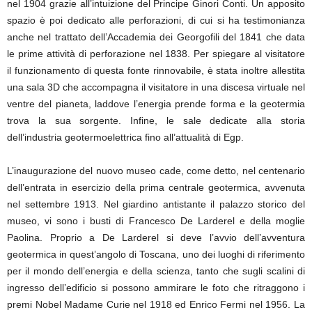
nel 1904 grazie all’intuizione del Principe Ginori Conti. Un apposito
spazio è poi dedicato alle perforazioni, di cui si ha testimonianza
anche nel trattato dell’Accademia dei Georgofili del 1841 che data
le prime attività di perforazione nel 1838. Per spiegare al visitatore
il funzionamento di questa fonte rinnovabile, è stata inoltre allestita
una sala 3D che accompagna il visitatore in una discesa virtuale nel
ventre del pianeta, laddove l’energia prende forma e la geotermia
trova la sua sorgente. Infine, le sale dedicate alla storia
dell’industria geotermoelettrica fino all’attualità di Egp.
L’inaugurazione del nuovo museo cade, come detto, nel centenario
dell’entrata in esercizio della prima centrale geotermica, avvenuta
nel settembre 1913. Nel giardino antistante il palazzo storico del
museo, vi sono i busti di Francesco De Larderel e della moglie
Paolina. Proprio a De Larderel si deve l’avvio dell’avventura
geotermica in quest’angolo di Toscana, uno dei luoghi di riferimento
per il mondo dell’energia e della scienza, tanto che sugli scalini di
ingresso dell’edificio si possono ammirare le foto che ritraggono i
premi Nobel Madame Curie nel 1918 ed Enrico Fermi nel 1956. La