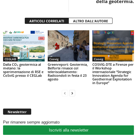
della geotermia.
ARTICOLI CORRELATI
ALTRO DALL'AUTORE
CEGLAB
Cosvig
Cosvig
Dalla CO₂ geotermica al
Greenreport: Geotermia,
COSVIG-DTE a Firenze per
metano: la
Belforte rinasce col
il Workshop
sperimentazione di RSE e
teleriscaldamento:
internazionale “Strategic
CoSviG presso il CEGLab
Radicondoli in festa il 23
Innovation Agenda for
agosto
Geothermal Exploitation
in Europe”
Newsletter
Per rimanere sempre aggiornato
Iscriviti alla newsletter