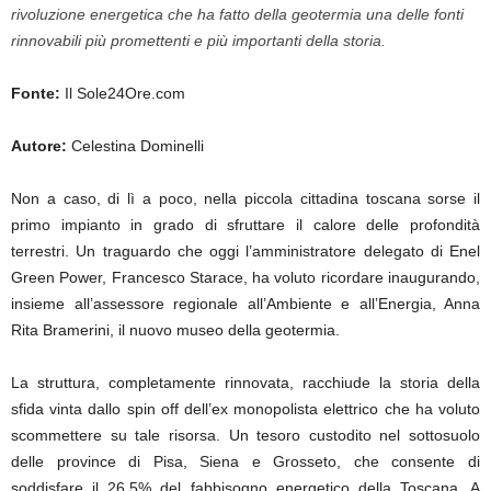
rivoluzione energetica che ha fatto della geotermia una delle fonti
rinnovabili più promettenti e più importanti della storia.
Fonte:
Il Sole24Ore.com
Autore:
Celestina Dominelli
Non a caso, di lì a poco, nella piccola cittadina toscana sorse il
primo impianto in grado di sfruttare il calore delle profondità
terrestri. Un traguardo che oggi l’amministratore delegato di Enel
Green Power, Francesco Starace, ha voluto ricordare inaugurando,
insieme all’assessore regionale all’Ambiente e all’Energia, Anna
Rita Bramerini, il nuovo museo della geotermia.
La struttura, completamente rinnovata, racchiude la storia della
sfida vinta dallo spin off dell’ex monopolista elettrico che ha voluto
scommettere su tale risorsa. Un tesoro custodito nel sottosuolo
delle province di Pisa, Siena e Grosseto, che consente di
soddisfare il 26,5% del fabbisogno energetico della Toscana. A