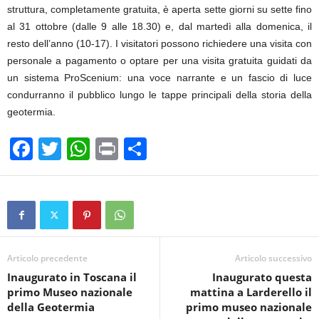
struttura, completamente gratuita, è aperta sette giorni su sette fino
al 31 ottobre (dalle 9 alle 18.30) e, dal martedì alla domenica, il
resto dell’anno (10-17). I visitatori possono richiedere una visita con
personale a pagamento o optare per una visita gratuita guidati da
un sistema ProScenium: una voce narrante e un fascio di luce
condurranno il pubblico lungo le tappe principali della storia della
geotermia.
F
T
W
Pr
C
a
wi
h
in
o
c
tt
at
t
n
e
er
s
di
b
A
vi
o
p
di
Articolo precedente
Articolo successivo
Inaugurato in Toscana il
Inaugurato questa
o
p
primo Museo nazionale
mattina a Larderello il
k
della Geotermia
primo museo nazionale