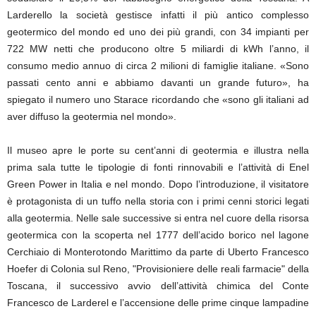
Larderello la società gestisce infatti il più antico complesso
geotermico del mondo ed uno dei più grandi, con 34 impianti per
722 MW netti che producono oltre 5 miliardi di kWh l’anno, il
consumo medio annuo di circa 2 milioni di famiglie italiane. «Sono
passati cento anni e abbiamo davanti un grande futuro», ha
spiegato il numero uno Starace ricordando che «sono gli italiani ad
aver diffuso la geotermia nel mondo».
Il museo apre le porte su cent’anni di geotermia e illustra nella
prima sala tutte le tipologie di fonti rinnovabili e l’attività di Enel
Green Power in Italia e nel mondo. Dopo l’introduzione, il visitatore
è protagonista di un tuffo nella storia con i primi cenni storici legati
alla geotermia. Nelle sale successive si entra nel cuore della risorsa
geotermica con la scoperta nel 1777 dell’acido borico nel lagone
Cerchiaio di Monterotondo Marittimo da parte di Uberto Francesco
Hoefer di Colonia sul Reno, "Provisioniere delle reali farmacie" della
Toscana, il successivo avvio dell’attività chimica del Conte
Francesco de Larderel e l’accensione delle prime cinque lampadine