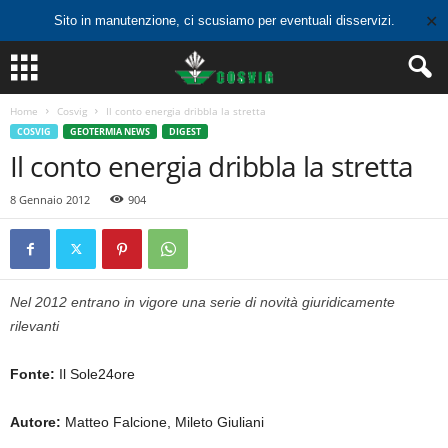
✕
Sito in manutenzione, ci scusiamo per eventuali disservizi.
Home
Cosvig
Il conto energia dribbla la stretta
COSVIG
GEOTERMIA NEWS
DIGEST
Il conto energia dribbla la stretta
8 Gennaio 2012
904
Nel 2012 entrano in vigore una serie di novità giuridicamente
rilevanti
Fonte:
Il Sole24ore
Autore:
Matteo Falcione, Mileto Giuliani