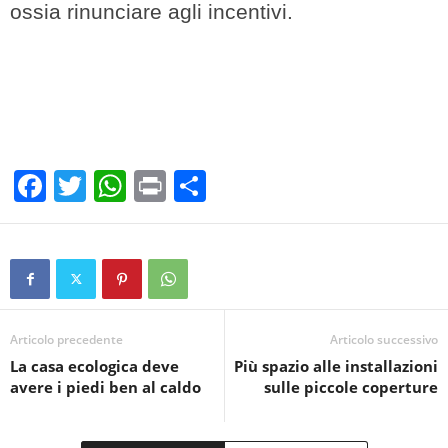
ossia rinunciare agli incentivi.
F
T
W
Pr
C
a
wi
h
in
o
c
tt
at
t
n
e
er
s
di
b
A
vi
o
p
di
Articolo precedente
Articolo successivo
La casa ecologica deve
Più spazio alle installazioni
o
p
avere i piedi ben al caldo
sulle piccole coperture
k