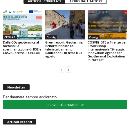
ARTICOLI CORRELATI
ALTRO DALL'AUTORE
CEGLAB
Cosvig
Cosvig
Dalla CO₂ geotermica al
Greenreport: Geotermia,
COSVIG-DTE a Firenze per
metano: la
Belforte rinasce col
il Workshop
sperimentazione di RSE e
teleriscaldamento:
internazionale “Strategic
CoSviG presso il CEGLab
Radicondoli in festa il 23
Innovation Agenda for
agosto
Geothermal Exploitation
in Europe”
Newsletter
Per rimanere sempre aggiornato
Iscriviti alla newsletter
Articoli Recenti