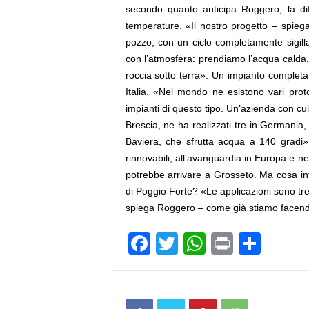
secondo quanto anticipa Roggero, la dif
temperature. «Il nostro progetto – spieg
pozzo, con un ciclo completamente sigilla
con l’atmosfera: prendiamo l’acqua calda,
roccia sotto terra». Un impianto complet
Italia. «Nel mondo ne esistono vari pro
impianti di questo tipo. Un’azienda con cu
Brescia, ne ha realizzati tre in Germania
Baviera, che sfrutta acqua a 140 gradi
rinnovabili, all’avanguardia in Europa e ne
potrebbe arrivare a Grosseto. Ma cosa int
di Poggio Forte? «Le applicazioni sono tre:
spiega Roggero – come già stiamo facendo 
F
T
W
Pr
C
a
wi
h
in
o
c
tt
at
t
n