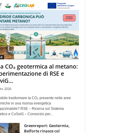
AB
la CO₂ geotermica al metano:
sperimentazione di RSE e
viG...
to 2026
ibile trasformare la CO₂ presente nelle aree
miche in una risorsa energetica
azzinabile? RSE – Ricerca sul Sistema
tico e CoSviG – Consorzio per...
Greenreport: Geotermia,
Belforte rinasce col