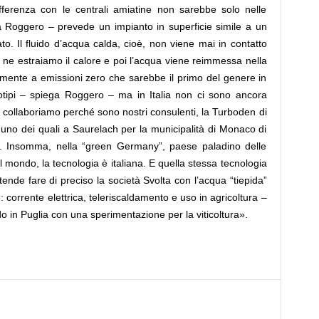
ferenza con le centrali amiatine non sarebbe solo nelle
a Roggero – prevede un impianto in superficie simile a un
to. Il fluido d’acqua calda, cioè, non viene mai in contatto
 ne estraiamo il calore e poi l’acqua viene reimmessa nella
amente a emissioni zero che sarebbe il primo del genere in
totipi – spiega Roggero – ma in Italia non ci sono ancora
i collaboriamo perché sono nostri consulenti, la Turboden di
, uno dei quali a Saurelach per la municipalità di Monaco di
». Insomma, nella “green Germany”, paese paladino delle
l mondo, la tecnologia è italiana. E quella stessa tecnologia
ende fare di preciso la società Svolta con l’acqua “tiepida”
 corrente elettrica, teleriscaldamento e uso in agricoltura –
in Puglia con una sperimentazione per la viticoltura».