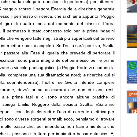
 (che ha la delega in questioni di geotermia) per ottenere
 25 maggio scorso il settore Energia della direzione generale
cesso il permesso di ricerca, che si chiama appunto “Poggio
el giro di quattro mesi dal momento del rilascio. L’area
i. Il permesso è stato concesso solo per le prime indagini
e che vengono fatte negli strati più superficiali del terreno
 intercettare bacini acquiferi. Se l’esito sarà positivo, Svolta
r passare alla Fase 4, quella che prevede di perforare il
escrizioni sono parte integrante del permesso per le prime
le zone a vincolo paesaggistico (a Poggio Forte vi ricadono la
lla, compresa una sua diramazione nord; le ricerche qui si
lla soprintendenza). Inoltre, se Svolta intende compiere
ibrante, dovrà prima assicurarsi che non ci siano resti
a alle prime fasi e ci sono ancora alcune pratiche di
, spiega Emilio Roggero della società Svolta. «Saranno
gue – con degli elettrodi e l’uso di corrente elettrica per
ci sono diverse sorgenti termali: ecco, pensiamo di trovare
 molto basse che, per intenderci, non hanno niente a che
he si possono sfruttare per impianti a bassa entalpia». E,