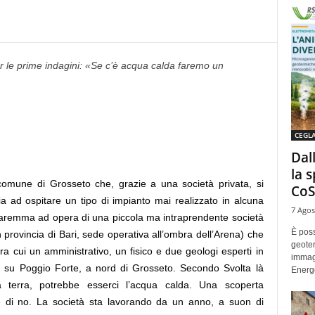
r le prime indagini: «Se c’è acqua calda faremo un
CEGL
Dal
la 
omune di Grosseto che, grazie a una società privata, si
CoS
lia ad ospitare un tipo di impianto mai realizzato in alcuna
7 Agos
 Maremma ad opera di una piccola ma intraprendente società
È poss
 provincia di Bari, sede operativa all’ombra dell’Arena) che
geoter
 tra cui un amministrativo, un fisico e due geologi esperti in
immag
 su Poggio Forte, a nord di Grosseto. Secondo Svolta là
Energe
la terra, potrebbe esserci l’acqua calda. Una scoperta
 di no. La società sta lavorando da un anno, a suon di