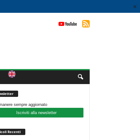
✕
sletter
imanere sempre aggiornato
Iscriviti alla newsletter
icoli Recenti