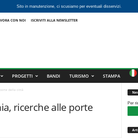
Sito in manutenzione, ci scusiamo per eventuali disservizi.
VORA CON NOI
ISCRIVITI ALLA NEWSLETTER
PROGETTI
BANDI
TURISMO
STAMPA
orte della città
New
a, ricerche alle porte
Per r
Art