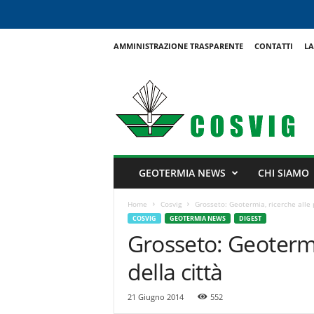
AMMINISTRAZIONE TRASPARENTE
CONTATTI
LA
C
o
s
v
i
g
GEOTERMIA NEWS
CHI SIAMO
Home
Cosvig
Grosseto: Geotermia, ricerche alle p
COSVIG
GEOTERMIA NEWS
DIGEST
Grosseto: Geotermi
della città
21 Giugno 2014
552