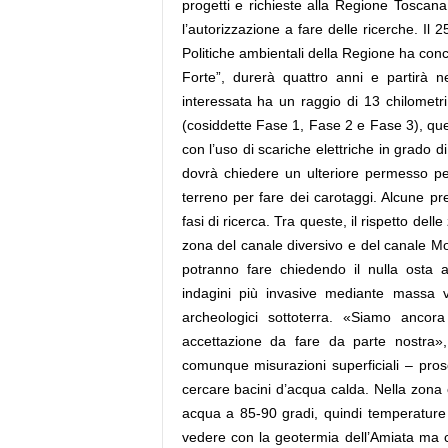
progetti e richieste alla Regione Toscana
l’autorizzazione a fare delle ricerche. Il
Politiche ambientali della Regione ha con
Forte”, durerà quattro anni e partirà n
interessata ha un raggio di 13 chilometr
(cosiddette Fase 1, Fase 2 e Fase 3), quell
con l’uso di scariche elettriche in grado di
dovrà chiedere un ulteriore permesso pe
terreno per fare dei carotaggi. Alcune pr
fasi di ricerca. Tra queste, il rispetto del
zona del canale diversivo e del canale Mo
potranno fare chiedendo il nulla osta a
indagini più invasive mediante massa v
archeologici sottoterra. «Siamo ancor
accettazione da fare da parte nostra»
comunque misurazioni superficiali – prose
cercare bacini d’acqua calda. Nella zona 
acqua a 85-90 gradi, quindi temperature
vedere con la geotermia dell’Amiata ma c