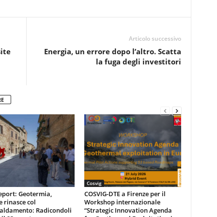
Articolo successivo
ite
Energia, un errore dopo l’altro. Scatta
la fuga degli investitori
RE
Cosvig
eport: Geotermia,
COSVIG-DTE a Firenze per il
e rinasce col
Workshop internazionale
caldamento: Radicondoli
“Strategic Innovation Agenda