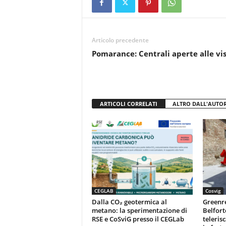
e
er
s
di
b
A
vi
o
p
di
Articolo precedente
o
p
Pomarance: Centrali aperte alle vis
k
ARTICOLI CORRELATI
ALTRO DALL'AUTO
CEGLAB
Cosvig
Dalla CO₂ geotermica al
Greenr
metano: la sperimentazione di
Belfort
RSE e CoSviG presso il CEGLab
teleris