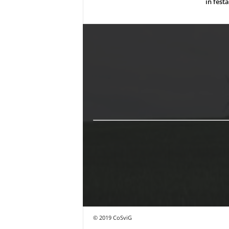
in festa
© 2019 CoSviG