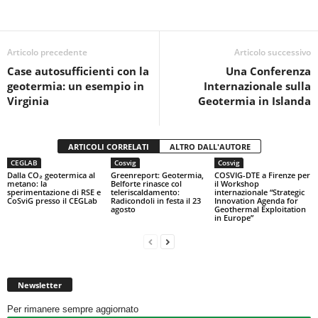
e
er
s
di
b
A
vi
o
p
di
Articolo precedente
Articolo successivo
Case autosufficienti con la
Una Conferenza
o
p
geotermia: un esempio in
Internazionale sulla
k
Virginia
Geotermia in Islanda
ARTICOLI CORRELATI
ALTRO DALL'AUTORE
CEGLAB
Cosvig
Cosvig
Dalla CO₂ geotermica al
Greenreport: Geotermia,
COSVIG-DTE a Firenze per
metano: la
Belforte rinasce col
il Workshop
sperimentazione di RSE e
teleriscaldamento:
internazionale “Strategic
CoSviG presso il CEGLab
Radicondoli in festa il 23
Innovation Agenda for
agosto
Geothermal Exploitation
in Europe”
Newsletter
Per rimanere sempre aggiornato