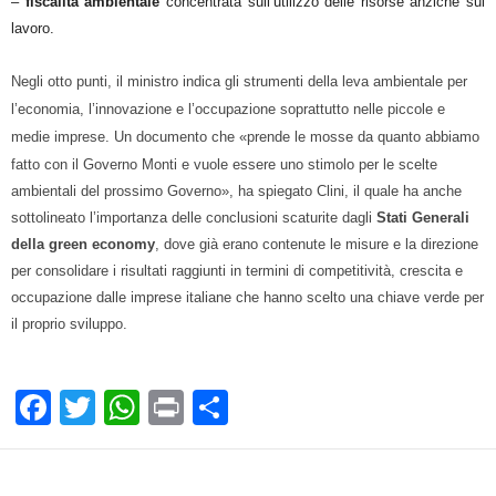
–
fiscalità ambientale
concentrata sull’utilizzo delle risorse anziché sul
lavoro.
Negli otto punti, il ministro indica gli strumenti della leva ambientale per
l’economia, l’innovazione e l’occupazione soprattutto nelle piccole e
medie imprese.
Un documento che «prende le mosse da quanto abbiamo
fatto con il Governo Monti e vuole essere uno stimolo per le scelte
ambientali del prossimo Governo», ha spiegato Clini, il quale ha anche
sottolineato l’importanza delle conclusioni scaturite dagli
Stati Generali
della green economy
, dove già erano contenute le misure e la direzione
per consolidare i risultati raggiunti in termini di competitività, crescita e
occupazione dalle imprese italiane che hanno scelto una chiave verde per
il proprio sviluppo.
F
T
W
Pr
C
a
wi
h
in
o
c
tt
at
t
n