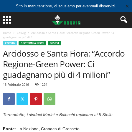
✕
Sito in manutenzione, ci scusiamo per eventuali disservizi.
Home
Cosvig
Arcidosso e Santa Fiora: “Accordo Regione-Green Power: Ci
guadagnamo più di 4...
COSVIG
GEOTERMIA NEWS
DIGEST
Arcidosso e Santa Fiora: “Accordo
Regione-Green Power: Ci
guadagnamo più di 4 milioni”
13 Febbraio 2016
1224
Termodotto, i sindaci Marini e Balocchi replicano ai 5 Stelle
Fonte:
La Nazione, Cronaca di Grosseto