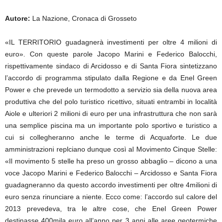
Autore:
La Nazione, Cronaca di Grosseto
«IL TERRITORIO guadagnerà investimenti per oltre 4 milioni di
euro». Con queste parole Jacopo Marini e Federico Balocchi,
rispettivamente sindaco di Arcidosso e di Santa Fiora sintetizzano
l’accordo di programma stipulato dalla Regione e da Enel Green
Power e che prevede un termodotto a servizio sia della nuova area
produttiva che del polo turistico ricettivo, situati entrambi in località
Aiole e ulteriori 2 milioni di euro per una infrastruttura che non sarà
una semplice piscina ma un importante polo sportivo e turistico a
cui si collegheranno anche le terme di Acquaforte. Le due
amministrazioni replciano dunque così al Movimento Cinque Stelle:
«Il movimento 5 stelle ha preso un grosso abbaglio – dicono a una
voce Jacopo Marini e Federico Balocchi – Arcidosso e Santa Fiora
guadagneranno da questo accordo investimenti per oltre 4milioni di
euro senza rinunciare a niente. Ecco come: l’accordo sul calore del
2013 prevedeva, tra le altre cose, che Enel Green Power
destinasse 400mila euro all’anno per 3 anni alle aree geotermiche