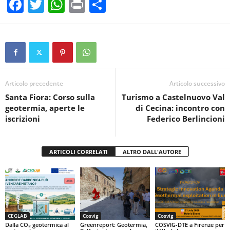
F
T
W
Pr
C
a
wi
h
in
o
c
tt
at
t
n
e
er
s
di
b
A
vi
o
p
di
Articolo precedente
Articolo successivo
Santa Fiora: Corso sulla
Turismo a Castelnuovo Val
o
p
geotermia, aperte le
di Cecina: incontro con
k
iscrizioni
Federico Berlincioni
ARTICOLI CORRELATI
ALTRO DALL'AUTORE
CEGLAB
Cosvig
Cosvig
Dalla CO₂ geotermica al
Greenreport: Geotermia,
COSVIG-DTE a Firenze per