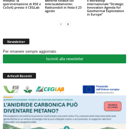
metano: la
Belforte rinasce col
il Workshop
sperimentazione di RSE e
teleriscaldamento:
internazionale “Strategic
CoSviG presso il CEGLab
Radicondoli in festa il 23
Innovation Agenda for
agosto
Geothermal Exploitation
in Europe”
Newsletter
Per rimanere sempre aggiornato
Iscriviti alla newsletter
Articoli Recenti