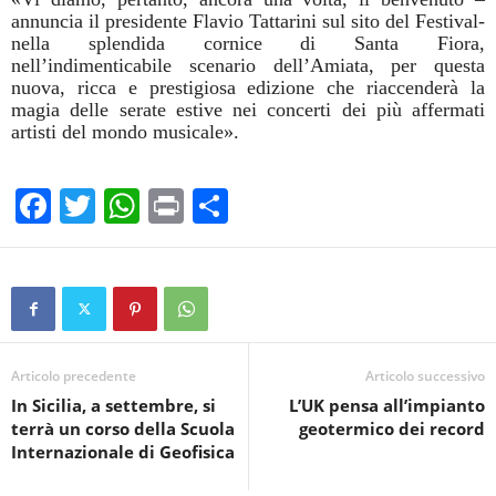
annuncia il presidente Flavio Tattarini sul sito del Festival-
nella splendida cornice di Santa Fiora,
nell’indimenticabile scenario dell’Amiata, per questa
nuova, ricca e prestigiosa edizione che riaccenderà la
magia delle serate estive nei concerti dei più affermati
artisti del mondo musicale».
F
T
W
Pr
C
a
wi
h
in
o
c
tt
at
t
n
e
er
s
di
b
A
vi
o
p
di
Articolo precedente
Articolo successivo
In Sicilia, a settembre, si
L’UK pensa all’impianto
o
p
terrà un corso della Scuola
geotermico dei record
k
Internazionale di Geofisica