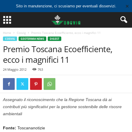
✕
Sito in manutenzione, ci scusiamo per eventuali disservizi.
Home
Cosvig
Premio Toscana Ecoefficiente, ecco i magnifici 11
COSVIG
GEOTERMIA NEWS
DIGEST
Premio Toscana Ecoefficiente,
ecco i magnifici 11
24 Maggio 2012
763
Assegnato il riconoscimento che la Regione Toscana dà ai
contributi più significativi per la gestione sostenibile delle risosre
ambientali
Fonte:
Toscananotizie