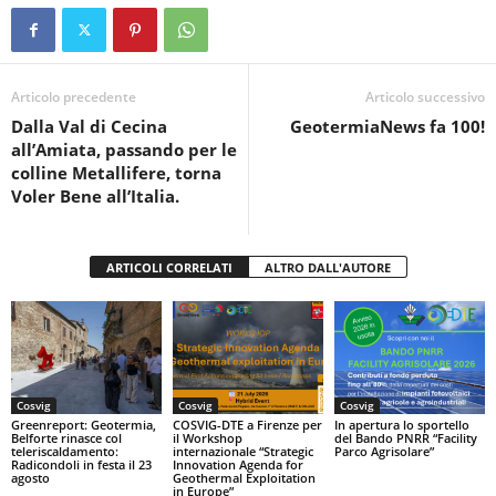
e
er
s
di
b
A
vi
o
p
di
Articolo precedente
Articolo successivo
Dalla Val di Cecina
GeotermiaNews fa 100!
o
p
all’Amiata, passando per le
k
colline Metallifere, torna
Voler Bene all’Italia.
ARTICOLI CORRELATI
ALTRO DALL'AUTORE
Cosvig
Cosvig
Cosvig
Greenreport: Geotermia,
COSVIG-DTE a Firenze per
In apertura lo sportello
Belforte rinasce col
il Workshop
del Bando PNRR “Facility
teleriscaldamento:
internazionale “Strategic
Parco Agrisolare”
Radicondoli in festa il 23
Innovation Agenda for
agosto
Geothermal Exploitation
in Europe”