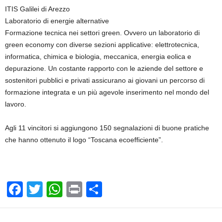
ITIS Galilei di Arezzo
Laboratorio di energie alternative
Formazione tecnica nei settori green. Ovvero un laboratorio di
green economy con diverse sezioni applicative: elettrotecnica,
informatica, chimica e biologia, meccanica, energia eolica e
depurazione. Un costante rapporto con le aziende del settore e
sostenitori pubblici e privati assicurano ai giovani un percorso di
formazione integrata e un più agevole inserimento nel mondo del
lavoro.
Agli 11 vincitori si aggiungono 150 segnalazioni di buone pratiche
che hanno ottenuto il logo “Toscana ecoefficiente”.
F
T
W
Pr
C
a
wi
h
in
o
c
tt
at
t
n