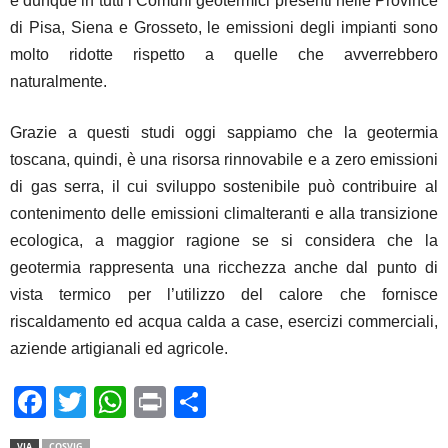
e dunque in tutti i Comuni geotermici presenti nelle Province
di Pisa, Siena e Grosseto, le emissioni degli impianti sono
molto ridotte rispetto a quelle che avverrebbero
naturalmente.
Grazie a questi studi oggi sappiamo che la geotermia
toscana, quindi, è una risorsa rinnovabile e a zero emissioni
di gas serra, il cui sviluppo sostenibile può contribuire al
contenimento delle emissioni climalteranti e alla transizione
ecologica, a maggior ragione se si considera che la
geotermia rappresenta una ricchezza anche dal punto di
vista termico per l’utilizzo del calore che fornisce
riscaldamento ed acqua calda a case, esercizi commerciali,
aziende artigianali ed agricole.
F
T
W
Pr
C
a
wi
h
in
o
VIA
COSVIG