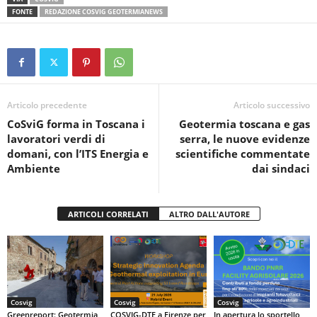
c
tt
at
t
n
FONTE
REDAZIONE COSVIG GEOTERMIANEWS
e
er
s
di
b
A
vi
o
p
di
o
p
Articolo precedente
Articolo successivo
k
CoSviG forma in Toscana i
Geotermia toscana e gas
lavoratori verdi di
serra, le nuove evidenze
domani, con l’ITS Energia e
scientifiche commentate
Ambiente
dai sindaci
ARTICOLI CORRELATI
ALTRO DALL'AUTORE
Cosvig
Cosvig
Cosvig
Greenreport: Geotermia,
COSVIG-DTE a Firenze per
In apertura lo sportello