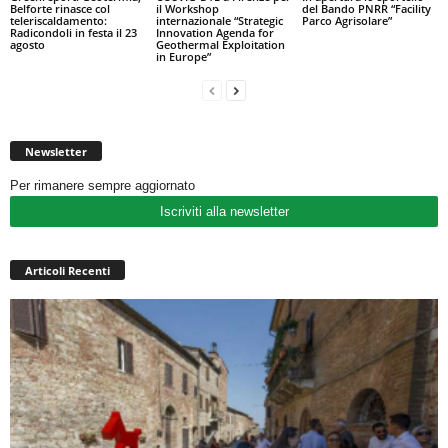
Belforte rinasce col
il Workshop
del Bando PNRR “Facility
teleriscaldamento:
internazionale “Strategic
Parco Agrisolare”
Radicondoli in festa il 23
Innovation Agenda for
agosto
Geothermal Exploitation
in Europe”
Newsletter
Per rimanere sempre aggiornato
Iscriviti alla newsletter
Articoli Recenti