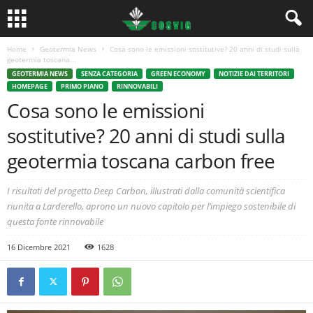
Home
Geotermia News
Cosa sono le emissioni sostitutive? 20 anni di studi sulla
geotermia toscana...
GEOTERMIA NEWS
SENZA CATEGORIA
GREEN ECONOMY
NOTIZIE DAI TERRITORI
HOMEPAGE
PRIMO PIANO
RINNOVABILI
Cosa sono le emissioni
sostitutive? 20 anni di studi sulla
geotermia toscana carbon free
I risultati del progetto Deep Carbon, illustrati dalla comunità scientifica
riunita a Larderello, aprono un nuovo capitolo per l’impiego sostenibile di
questa fonte rinnovabile
16 Dicembre 2021
1628