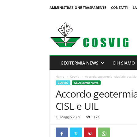
AMMINISTRAZIONE TRASPARENTE
CONTATTI
LA
C
o
s
v
i
g
GEOTERMIA NEWS
CHI SIAMO
Home
Cosvig
Accordo geotermia: giudizio positivo
COSVIG
GEOTERMIA NEWS
Accordo geotermia:
CISL e UIL
13 Maggio 2009
1173