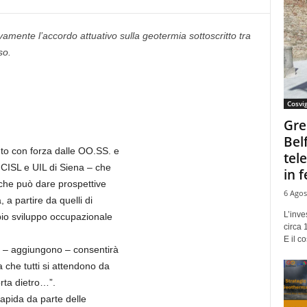
amente l’accordo attuativo sulla geotermia sottoscritto tra
so.
Cosvi
Gre
Bel
uto con forza dalle OO.SS. e
tel
 CISL e UIL di Siena – che
in f
che può dare prospettive
6 Agos
 a partire da quelli di
L’inve
pio sviluppo occupazionale
circa 
E il co
o – aggiungono – consentirà
 che tutti si attendono da
rta dietro…”.
apida da parte delle