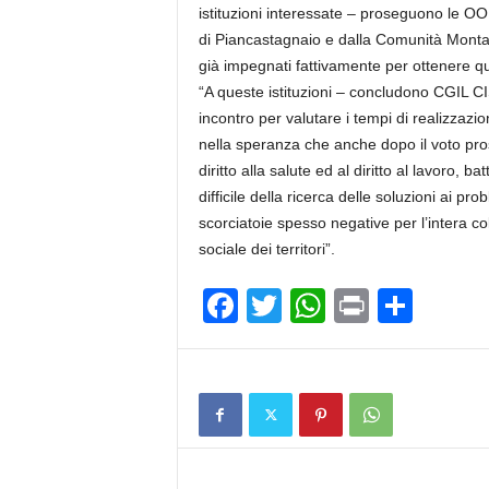
istituzioni interessate – proseguono le O
di Piancastagnaio e dalla Comunità Montan
già impegnati fattivamente per ottenere qu
“A queste istituzioni – concludono CGIL C
incontro per valutare i tempi di realizzaz
nella speranza che anche dopo il voto pro
diritto alla salute ed al diritto al lavoro, b
difficile della ricerca delle soluzioni ai pro
scorciatoie spesso negative per l’intera col
sociale dei territori”.
F
T
W
Pr
C
a
wi
h
in
o
c
tt
at
t
n
e
er
s
di
b
A
vi
o
p
di