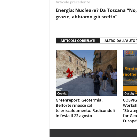
Articolo precedente
o
p
Energia: Nucleare? Da Toscana “No,
k
grazie, abbiamo già scelto”
ARTICOLI CORRELATI
ALTRO DALL'AUTO
Cosvig
Cosvig
Greenreport: Geotermia,
COSVIG-
Belforte rinasce col
Worksh
teleriscaldamento: Radicondoli
“Strate
in festa il 23 agosto
for Geo
Europe