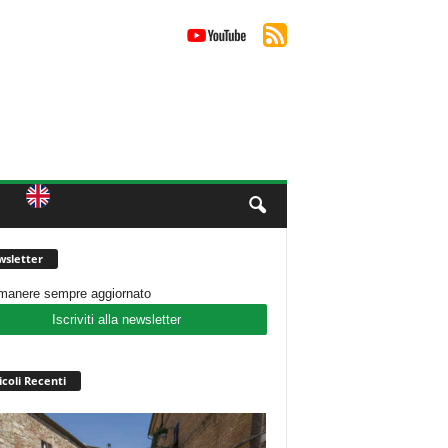
sletter
imanere sempre aggiornato
Iscriviti alla newsletter
icoli Recenti