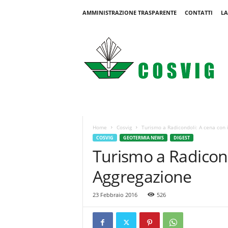
AMMINISTRAZIONE TRASPARENTE
CONTATTI
LA
C
o
s
v
i
g
Home
Cosvig
Turismo a Radicondoli: A cena con 
COSVIG
GEOTERMIA NEWS
DIGEST
Turismo a Radicond
Aggregazione
23 Febbraio 2016
526