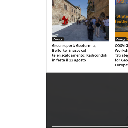
Cosvig
Cosvig
Greenreport: Geotermia,
COSVIG-
Belforte rinasce col
Worksh
teleriscaldamento: Radicondoli
“Strate
in festa il 23 agosto
for Geo
Europe