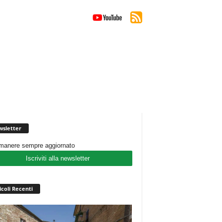
sletter
imanere sempre aggiornato
Iscriviti alla newsletter
icoli Recenti