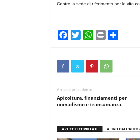
Centro la sede di riferimento per la vita co
F
T
W
Pr
C
a
wi
h
in
o
c
tt
at
t
n
e
er
s
di
b
A
vi
o
p
di
Articolo precedente
o
p
Apicoltura, finanziamenti per
k
nomadismo e transumanza.
ARTICOLI CORRELATI
ALTRO DALL'AUTO