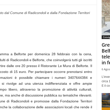
ato dal Comune di Radicondoli e dalla Fondazione Territori
Cosvi
Gre
Bel
gramma a Belforte per domenica 28 febbraio con la cena,
tel
i di Radicondoli e Belforte, che coinvolgerà tutti gli iscritti
in f
tire dalle ore 20 presso il Ristorante Le Mura di Belforte. Il
6 Agos
 costo di 15 euro. Per partecipare occorre prenotarsi entro
L’inve
formazioni è possibile chiamare i numeri 3407644384 e
circa 
si rivolge ad una utenza indifferenziata e offre ampie
E il co
po libero, attraverso la promozione di attività culturali,
one, ma anche di discussione pubblica su tematiche rilevanti.
mune di Radicondoli e promosse dalla Fondazione Territori
nche la collaborazione delle associazioni locali che rende il