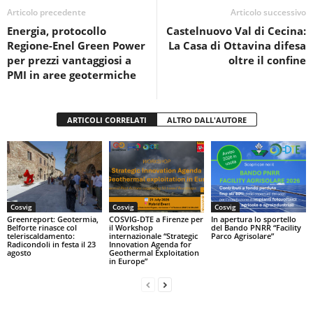
o
p
di
Articolo precedente
Articolo successivo
Energia, protocollo
Castelnuovo Val di Cecina:
o
p
Regione-Enel Green Power
La Casa di Ottavina difesa
k
per prezzi vantaggiosi a
oltre il confine
PMI in aree geotermiche
ARTICOLI CORRELATI
ALTRO DALL'AUTORE
Cosvig
Cosvig
Cosvig
Greenreport: Geotermia,
COSVIG-DTE a Firenze per
In apertura lo sportello
Belforte rinasce col
il Workshop
del Bando PNRR “Facility
teleriscaldamento:
internazionale “Strategic
Parco Agrisolare”
Radicondoli in festa il 23
Innovation Agenda for
agosto
Geothermal Exploitation
in Europe”