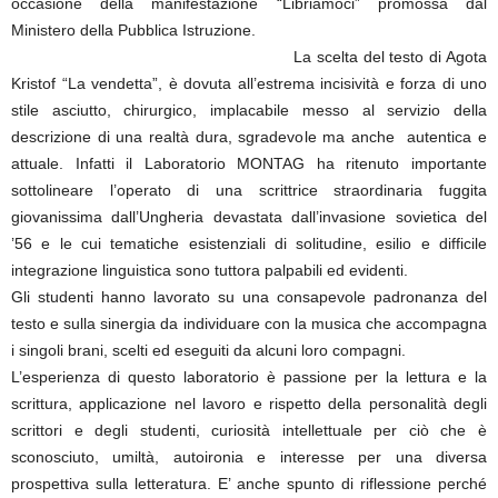
occasione della manifestazione “Libriamoci” promossa dal
Ministero della Pubblica Istruzione.
La scelta del testo di Agota
Kristof “La vendetta”, è dovuta all’estrema incisività e forza di uno
stile asciutto, chirurgico, implacabile messo al servizio della
descrizione di una realtà dura, sgradevole ma anche autentica e
attuale. Infatti il Laboratorio MONTAG ha ritenuto importante
sottolineare l’operato di una scrittrice straordinaria fuggita
giovanissima dall’Ungheria devastata dall’invasione sovietica del
’56 e le cui tematiche esistenziali di solitudine, esilio e difficile
integrazione linguistica sono tuttora palpabili ed evidenti.
Gli studenti hanno lavorato su una consapevole padronanza del
testo e sulla sinergia da individuare con la musica che accompagna
i singoli brani, scelti ed eseguiti da alcuni loro compagni.
L’esperienza di questo laboratorio è passione per la lettura e la
scrittura, applicazione nel lavoro e rispetto della personalità degli
scrittori e degli studenti, curiosità intellettuale per ciò che è
sconosciuto, umiltà, autoironia e interesse per una diversa
prospettiva sulla letteratura. E’ anche spunto di riflessione perché