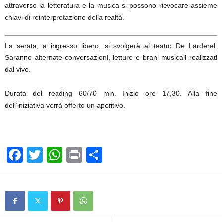
attraverso la letteratura e la musica si possono rievocare assieme
chiavi di reinterpretazione della realtà.
La serata, a ingresso libero, si svolgerà al teatro De Larderel.
Saranno alternate conversazioni, letture e brani musicali realizzati
dal vivo.
Durata del reading 60/70 min. Inizio ore 17,30. Alla fine
dell’iniziativa verrà offerto un aperitivo.
F
T
W
Pr
C
a
wi
h
in
o
c
tt
at
t
n
e
er
s
di
b
A
vi