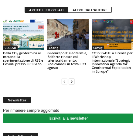
ARTICOLI CORRELATI
ALTRO DALL'AUTORE
CEGLAB
Cosvig
Cosvig
Dalla CO₂ geotermica al
Greenreport: Geotermia,
COSVIG-DTE a Firenze per
metano: la
Belforte rinasce col
il Workshop
sperimentazione di RSE e
teleriscaldamento:
internazionale “Strategic
CoSviG presso il CEGLab
Radicondoli in festa il 23
Innovation Agenda for
agosto
Geothermal Exploitation
in Europe”
Newsletter
Per rimanere sempre aggiornato
Iscriviti alla newsletter