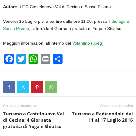
Autore:
UTC Castelnuovo Val di Cecina e Sasso Pisano
Venerdì 15 Luglio p.v. a partire dalle ore 11.00, presso il
Biolago di
Sasso Pisano
, si terrà la 4 Giornata gratuita di Yoga e Shiatsu.
Maggiori informazioni all’interno del
Volantino (.jpeg)
F
T
W
Pr
C
a
wi
h
in
o
c
tt
at
t
n
e
er
s
di
b
A
vi
o
p
di
Articolo precedente
Articolo successivo
Turismo a Castelnuovo Val
Turismo a Radicondoli: dal
o
p
di Cecina: 4 Giornata
11 al 17 Luglio 2016
k
gratuita di Yoga e Shiatsu