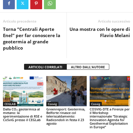
e
er
s
di
b
A
vi
o
p
di
Articolo precedente
Articolo successivo
Torna “Centrali Aperte
Una mostra con le opere di
o
p
Enel” per far conoscere la
Flavio Melani
k
geotermia al grande
pubblico
ARTICOLI CORRELATI
ALTRO DALL'AUTORE
CEGLAB
Cosvig
Cosvig
Dalla CO₂ geotermica al
Greenreport: Geotermia,
COSVIG-DTE a Firenze per
metano: la
Belforte rinasce col
il Workshop
sperimentazione di RSE e
teleriscaldamento:
internazionale “Strategic
CoSviG presso il CEGLab
Radicondoli in festa il 23
Innovation Agenda for
agosto
Geothermal Exploitation
in Europe”