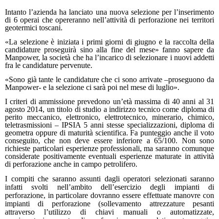
Intanto l’azienda ha lanciato una nuova selezione
per l’inserimento
di 6 operai che opereranno nell’attività di perforazione nei territori
geotermici toscani.
«
La selezione è iniziata i primi giorni di giugno e la raccolta della
candidature proseguirà sino alla fine del mese» fanno sapere da
Manpower, la società che ha l’incarico di selezionare i nuovi addetti
fra le candidature
pervenute
.
«Sono già tante le candidature che ci sono arrivate –proseguono da
Manpower- e la selezione ci sarà poi nel mese di luglio».
I criteri di ammissione prevedono un’età massima di 40 anni al 31
agosto 2014, un titolo di studio a indirizzo tecnico come diploma di
perito meccanico, elettronico, elettrotecnico, minerario, chimico,
teletrasmissioni – IPSIA 5 anni stesse specializzazioni, diploma di
geometra oppure di maturità scientifica.
Fa punteggio anche il voto
conseguito, che non deve essere inferiore a 65/100. Non sono
richieste particolari esperienze professionali, ma saranno comunque
considerate positivamente eventuali esperienze maturate in attività
di perforazione anche in campo petrolifero.
I compiti che saranno assunti dagli operatori selezionati saranno
infatti svolti nell’ambito dell’esercizio degli impianti di
perforazione, in particolare dovranno essere effettuate manovre con
impianti di perforazione (sollevamento attrezzature pesanti
attraverso l’utilizzo di chiavi manuali o automatizzate,