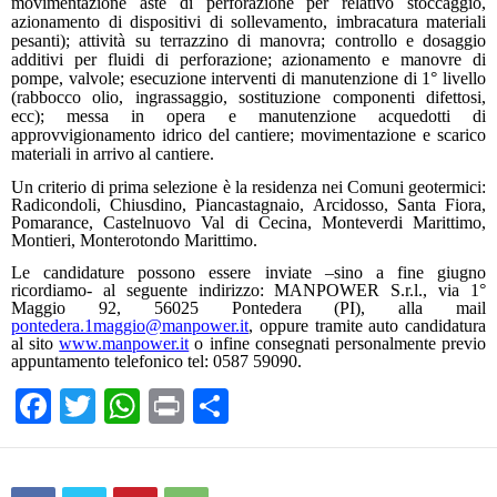
movimentazione aste di perforazione per relativo stoccaggio,
azionamento di dispositivi di sollevamento, imbracatura materiali
pesanti); attività su terrazzino di manovra; controllo e dosaggio
additivi per fluidi di perforazione; azionamento e manovre di
pompe, valvole; esecuzione interventi di manutenzione di 1° livello
(rabbocco olio, ingrassaggio, sostituzione componenti difettosi,
ecc); messa in opera e manutenzione acquedotti di
approvvigionamento idrico del cantiere; movimentazione e scari
co
materiali in arrivo al cantiere.
Un criterio di prima selezione è la residenza nei Comuni geotermici:
Radicondoli, Chiusdino, Piancastagnaio, Arcidosso, Santa Fiora,
Pomarance, Castelnuovo Val di Cecina, Monteverdi Marittimo,
Montieri, Monterotondo Marittimo.
Le candidature possono essere inviate –sino a fine giugno
ricordiamo- al seguente indirizzo: MANPOWER S.r.l., via 1°
Maggio 92, 56025 Pontedera (PI), alla mail
pontedera.1maggio@manpower.it
, oppure tramite auto candidatura
al sito
www.manpower.it
o infine consegnati personalmente previo
appuntamento telefonico tel: 0587 59090.
F
T
W
Pr
C
a
wi
h
in
o
c
tt
at
t
n