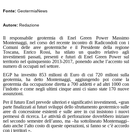
Fonte:
GeotermiaNews
Autore:
Redazione
Il responsabile geotermia di Enel Green Power Massimo
Montemaggi, nel corso del recente incontro di Radicondoli con i
Comuni delle aree geotermiche e il Presidente della regione
Toscana, Enrico Rossi, ha stilato un quadro relativo agli
investimenti passati, presenti e futuri di Enel Green Power sul
territorio nel quinquennio 2013-2017, ponendo anche l’accento sul
numero di occupati nel settore.
EGP ha investito 853 milioni di Euro di cui 720 milioni sulla
geotermia, ha detto Montemaggi, aggiungendo poi come la
geotermia dia occupazione diretta a 700 addetti e ad altri 1000 con
l’indotto e come negli ultimi cinque anni ci siano state 170 nuove
assunzioni.
Per il futuro Enel prevede ulteriori e significativi investimenti, «gran
parte finalizzati ai futuri sviluppi dello sfruttamento geotermico sulle
aree di concessione esistenti e sulle aree in cui insistono i nuovi
permessi di ricerca. Le attività di perforazione dovrebbero iniziare
nel secondo semestre dell’anno, ma –ha sottolineato Montemaggi–
dato anche l’alto costo di queste operazioni, si fanno se c’è accordo
con i territori ».