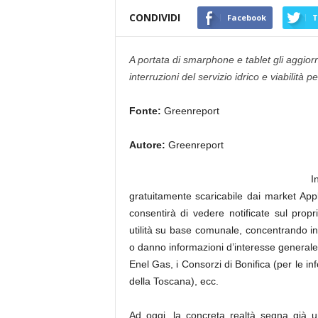
CONDIVIDI
Facebook
T
A portata di smarphone e tablet gli aggiorn
interruzioni del servizio idrico e viabilità pe
Fonte:
Greenreport
Autore:
Greenreport
I
gratuitamente scaricabile dai market Ap
consentirà di vedere notificate sul prop
utilità su base comunale, concentrando i
o danno informazioni d’interesse generale,
Enel Gas, i Consorzi di Bonifica (per le 
della Toscana), ecc.
Ad oggi, la concreta realtà segna già 