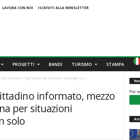
LAVORA CON NOI
ISCRIVITI ALLA NEWSLETTER
PROGETTI
BANDI
TURISMO
STAMPA
, mezzo salvato: l’app toscana per situazioni d’emergenza, e...
New
Cittadino informato, mezzo
Per r
ana per situazioni
n solo
Art