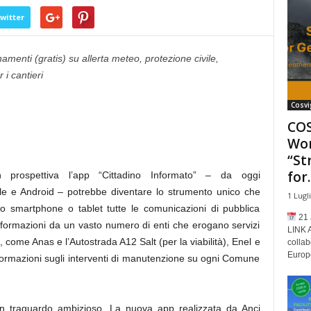
witter
amenti (gratis) su allerta meteo, protezione civile,
r i cantieri
Cosvi
COS
Wor
“St
for..
n prospettiva l’app “Cittadino Informato” – da oggi
ple e Android – potrebbe diventare lo strumento unico che
1 Lugl
rio smartphone o tablet tutte le comunicazioni di pubblica
21 
nformazioni da un vasto numero di enti che erogano servizi
LINK 
 come Anas e l’Autostrada A12 Salt (per la viabilità), Enel e
collab
Europe
informazioni sugli interventi di manutenzione su ogni Comune
un traguardo ambizioso. La nuova app realizzata da Anci