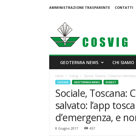
AMMINISTRAZIONE TRASPARENTE
CONTATTI
C
o
s
v
i
g
GEOTERMIA NEWS
CHI SIAMO
Home
Cosvig
Sociale, Toscana: Cittadino informato
COSVIG
GEOTERMIA NEWS
DIGEST
Sociale, Toscana: 
salvato: l’app tosc
d’emergenza, e no
8 Giugno 2017
457