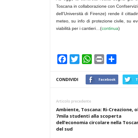
Toscana in collaborazione con Confservizi
dell’Università di Firenze) rende il citta
meteo, su info di protezione civile, su eve
viabilità per i cantieri…(
continua
)
F
T
W
Pr
C
a
wi
h
in
o
c
tt
at
t
n
CONDIVIDI
Facebook
T
e
er
s
di
b
A
vi
Articolo precedente
o
p
di
Ambiente, Toscana: Ri-Creazione, o
7mila studenti alla scoperta
o
p
dell’economia circolare nella Tosca
k
del sud