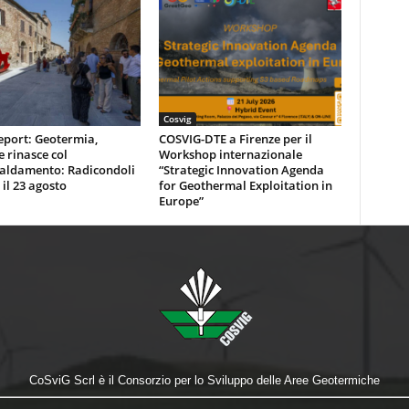
Cosvig
eport: Geotermia,
COSVIG-DTE a Firenze per il
e rinasce col
Workshop internazionale
caldamento: Radicondoli
“Strategic Innovation Agenda
 il 23 agosto
for Geothermal Exploitation in
Europe”
CoSviG Scrl è il Consorzio per lo Sviluppo delle Aree Geotermiche