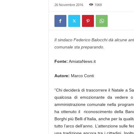
26 Novembre 2016
1069
Il sindaco Federico Balocchi dà alcune an
comunale sta preparando.
Fonte:
AmiataNews.it
Autore:
Marco Conti
“Chi deciderà di trascorrere il Natale a S
qualcosa di emozionante da vedere o d
amministrazione comunale nella progra
ha ottenuto il riconoscimento della Ban
Borghi più Belli d’Italia, anche per la qua
tutto l’arco dell’anno. L’attenzione sulle f
una tradizione ancora tra i cittadini. Inoltre