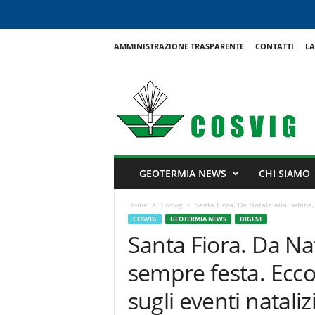
AMMINISTRAZIONE TRASPARENTE
CONTATTI
LA
C
o
s
v
i
g
GEOTERMIA NEWS
CHI SIAMO
Home
Cosvig
Santa Fiora. Da Natale alla Befana,
COSVIG
GEOTERMIA NEWS
DIGEST
Santa Fiora. Da Nat
sempre festa. Ecco
sugli eventi nataliz