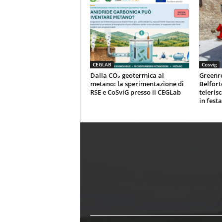
CEGLAB
Cosvig
Dalla CO₂ geotermica al
Greenr
metano: la sperimentazione di
Belfort
RSE e CoSviG presso il CEGLab
teleris
in festa