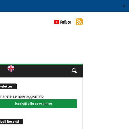
✕
sletter
imanere sempre aggiornato
Iscriviti alla newsletter
icoli Recenti