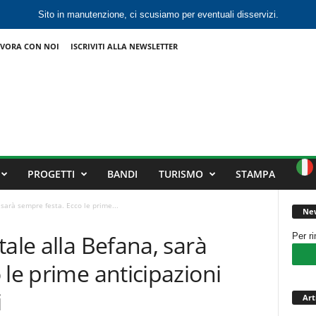
Sito in manutenzione, ci scusiamo per eventuali disservizi.
VORA CON NOI
ISCRIVITI ALLA NEWSLETTER
PROGETTI
BANDI
TURISMO
STAMPA
 sarà sempre festa. Ecco le prime...
New
ale alla Befana, sarà
Per r
 le prime anticipazioni
i
Art