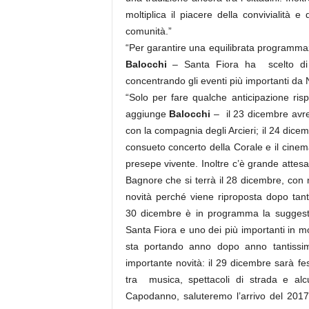
moltiplica il piacere della convivialità 
comunità.”
“Per garantire una equilibrata programmaz
Balocchi
– Santa Fiora ha scelto di d
concentrando gli eventi più importanti da N
“Solo per fare qualche anticipazione ris
aggiunge
Balocchi
– il 23 dicembre avre
con la compagnia degli Arcieri; il 24 dicem
consueto concerto della Corale e il cinem
presepe vivente. Inoltre c’è grande attes
Bagnore che si terrà il 28 dicembre, con 
novità perché viene riproposta dopo tanti
30 dicembre è in programma la suggestiv
Santa Fiora e uno dei più importanti in 
sta portando anno dopo anno tantissimi 
importante novità: il 29 dicembre sarà fe
tra musica, spettacoli di strada e alcu
Capodanno, saluteremo l’arrivo del 2017