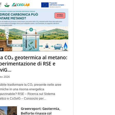
AB
la CO₂ geotermica al metano:
sperimentazione di RSE e
viG...
to 2026
ibile trasformare la CO₂ presente nelle aree
miche in una risorsa energetica
azzinabile? RSE – Ricerca sul Sistema
tico e CoSviG – Consorzio per...
Greenreport: Geotermia,
Belforte rinasce col