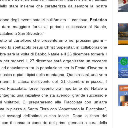
e dello stare insieme che caratterizza da sempre la nostra
ione degli eventi natalizi sull’Amiata – continua
Federico
are maggiore forza al periodo successivo al Natale,
atalino a San Silvestro.”
petto al cartellone che presenteremo nei prossimi giorni –
mo lo spettacolo Jesus Christ Superstar, in collaborazione
bre sarà la volta di Babbo Natale e il 26 dicembre tornerà il
a per ragazzi. Il 27 dicembre sarà organizzato un toccante
a ed entusiasmo tra la popolazione per la Festa d’inverno a
musica e piatti tipici della montagna. Questa sarà una vera
 anni. In attesa dell’evento del 31 dicembre in piazza, il
a Fiaccolata, forse l’evento più importante del Natale a
montagna; una iniziativa che sta avendo grande successo e
visitatori. Ci prepareremo alla Fiaccolata con un’altra
sta in piazza a Santa Fiora con ‘Aspettando la Fiaccolata”,
ni assaggi dell’ottima cucina locale. Dopo la festa del
 con il consueto concerto del primo gennaio a cura della