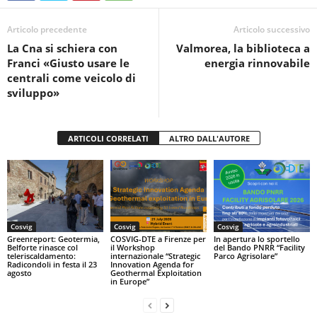
b
A
vi
o
p
di
Articolo precedente
Articolo successivo
La Cna si schiera con
Valmorea, la biblioteca a
o
p
Franci «Giusto usare le
energia rinnovabile
k
centrali come veicolo di
sviluppo»
ARTICOLI CORRELATI
ALTRO DALL'AUTORE
Cosvig
Cosvig
Cosvig
Greenreport: Geotermia,
COSVIG-DTE a Firenze per
In apertura lo sportello
Belforte rinasce col
il Workshop
del Bando PNRR “Facility
teleriscaldamento:
internazionale “Strategic
Parco Agrisolare”
Radicondoli in festa il 23
Innovation Agenda for
agosto
Geothermal Exploitation
in Europe”