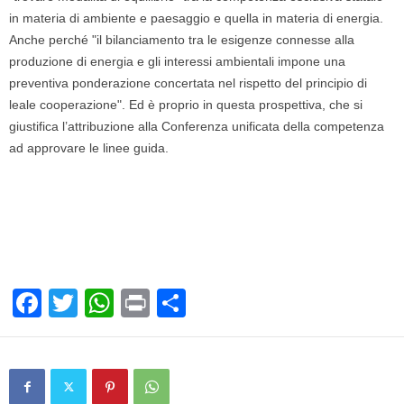
in materia di ambiente e paesaggio e quella in materia di energia.
Anche perché "il bilanciamento tra le esigenze connesse alla
produzione di energia e gli interessi ambientali impone una
preventiva ponderazione concertata nel rispetto del principio di
leale cooperazione". Ed è proprio in questa prospettiva, che si
giustifica l’attribuzione alla Conferenza unificata della competenza
ad approvare le linee guida.
F
T
W
Pr
C
a
wi
h
in
o
c
tt
at
t
n
e
er
s
di