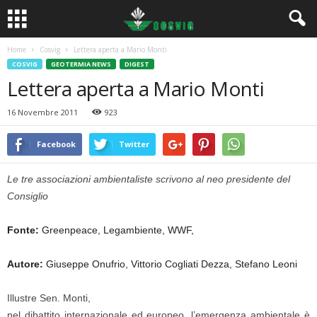
Home
Cosvig
Lettera aperta a Mario Monti
COSVIG
GEOTERMIA NEWS
DIGEST
Lettera aperta a Mario Monti
16 Novembre 2011
923
Facebook
Twitter
Le tre associazioni ambientaliste scrivono al neo presidente del
Consiglio
Fonte:
Greenpeace, Legambiente, WWF,
Autore:
Giuseppe Onufrio, Vittorio Cogliati Dezza, Stefano Leoni
Illustre Sen. Monti,
nel dibattito internazionale ed europeo, l’emergenza ambientale è