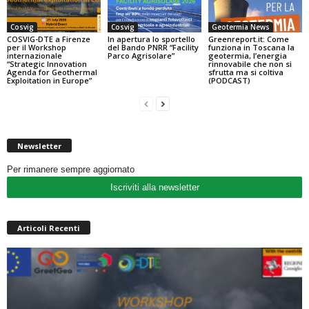
Cosvig
Cosvig
Geotermia News
COSVIG-DTE a Firenze
In apertura lo sportello
Greenreport.it: Come
per il Workshop
del Bando PNRR “Facility
funziona in Toscana la
internazionale
Parco Agrisolare”
geotermia, l’energia
“Strategic Innovation
rinnovabile che non si
Agenda for Geothermal
sfrutta ma si coltiva
Exploitation in Europe”
(PODCAST)
Newsletter
Per rimanere sempre aggiornato
Iscriviti alla newsletter
Articoli Recenti