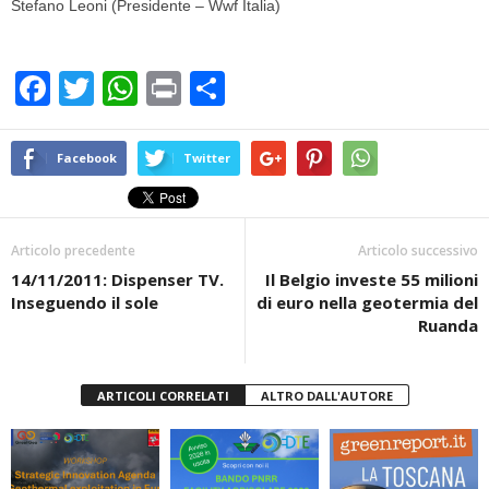
Stefano Leoni (Presidente – Wwf Italia)
F
T
W
Pr
C
a
wi
h
in
o
c
tt
at
t
n
Facebook
Twitter
e
er
s
di
b
A
vi
Articolo precedente
Articolo successivo
o
p
di
14/11/2011: Dispenser TV.
Il Belgio investe 55 milioni
o
p
Inseguendo il sole
di euro nella geotermia del
k
Ruanda
ARTICOLI CORRELATI
ALTRO DALL'AUTORE