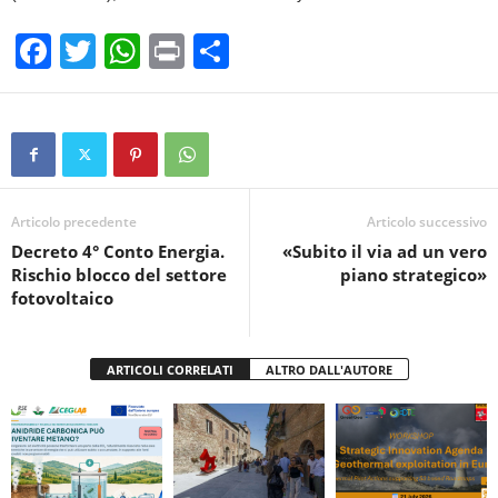
F
T
W
Pr
C
a
wi
h
in
o
c
tt
at
t
n
e
er
s
di
b
A
vi
o
p
di
Articolo precedente
Articolo successivo
Decreto 4° Conto Energia.
«Subito il via ad un vero
o
p
Rischio blocco del settore
piano strategico»
k
fotovoltaico
ARTICOLI CORRELATI
ALTRO DALL'AUTORE