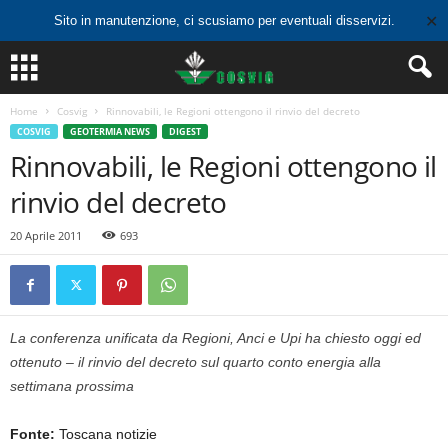
✕
Sito in manutenzione, ci scusiamo per eventuali disservizi.
Home
Cosvig
Rinnovabili, le Regioni ottengono il rinvio del decreto
COSVIG
GEOTERMIA NEWS
DIGEST
Rinnovabili, le Regioni ottengono il
rinvio del decreto
20 Aprile 2011
693
La conferenza unificata da Regioni, Anci e Upi ha chiesto oggi ed
ottenuto – il rinvio del decreto sul quarto conto energia alla
settimana prossima
Fonte:
Toscana notizie