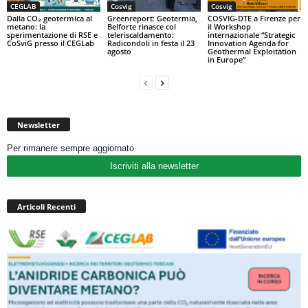
CEGLAB
Cosvig
Cosvig
Dalla CO₂ geotermica al
Greenreport: Geotermia,
COSVIG-DTE a Firenze per
metano: la
Belforte rinasce col
il Workshop
sperimentazione di RSE e
teleriscaldamento:
internazionale “Strategic
CoSviG presso il CEGLab
Radicondoli in festa il 23
Innovation Agenda for
agosto
Geothermal Exploitation
in Europe”
Newsletter
Per rimanere sempre aggiornato
Iscriviti alla newsletter
Articoli Recenti