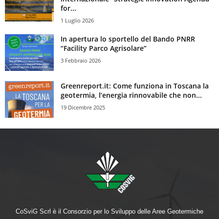
for...
1 Luglio 2026
In apertura lo sportello del Bando PNRR
“Facility Parco Agrisolare”
3 Febbraio 2026
Greenreport.it: Come funziona in Toscana la
geotermia, l’energia rinnovabile che non...
19 Dicembre 2025
CoSviG Scrl è il Consorzio per lo Sviluppo delle Aree Geotermiche