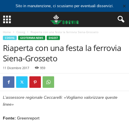
✕
Sito in manutenzione, ci scusiamo per eventuali disservizi.
Home
Cosvig
Riaperta con una festa la ferrovia Siena-Grosseto
COSVIG
GEOTERMIA NEWS
DIGEST
Riaperta con una festa la ferrovia
Siena-Grosseto
11 Dicembre 2017
959
L’assessore regionale Ceccarelli: «Vogliamo valorizzare queste
linee»
Fonte:
Greenreport