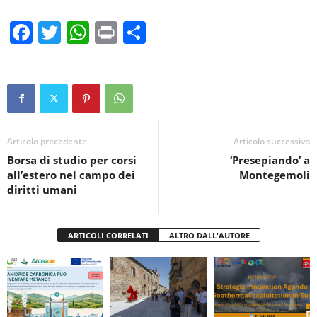
F
T
W
Pr
C
a
wi
h
in
o
c
tt
at
t
n
e
er
s
di
b
A
vi
o
p
di
Articolo precedente
Articolo successivo
Borsa di studio per corsi
‘Presepiando’ a
o
p
all’estero nel campo dei
Montegemoli
k
diritti umani
ARTICOLI CORRELATI
ALTRO DALL'AUTORE