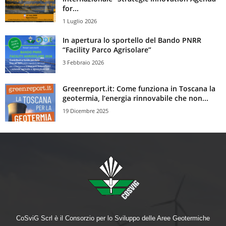
for...
1 Luglio 2026
In apertura lo sportello del Bando PNRR
“Facility Parco Agrisolare”
3 Febbraio 2026
Greenreport.it: Come funziona in Toscana la
geotermia, l’energia rinnovabile che non...
19 Dicembre 2025
CoSviG Scrl è il Consorzio per lo Sviluppo delle Aree Geotermiche