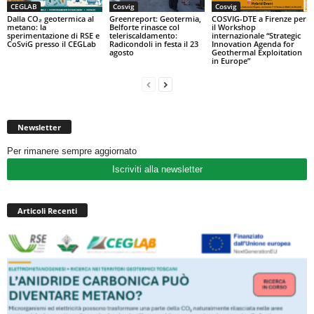
CEGLAB
Cosvig
Cosvig
Dalla CO₂ geotermica al
Greenreport: Geotermia,
COSVIG-DTE a Firenze per
metano: la
Belforte rinasce col
il Workshop
sperimentazione di RSE e
teleriscaldamento:
internazionale “Strategic
CoSviG presso il CEGLab
Radicondoli in festa il 23
Innovation Agenda for
agosto
Geothermal Exploitation
in Europe”
Newsletter
Per rimanere sempre aggiornato
Iscriviti alla newsletter
Articoli Recenti