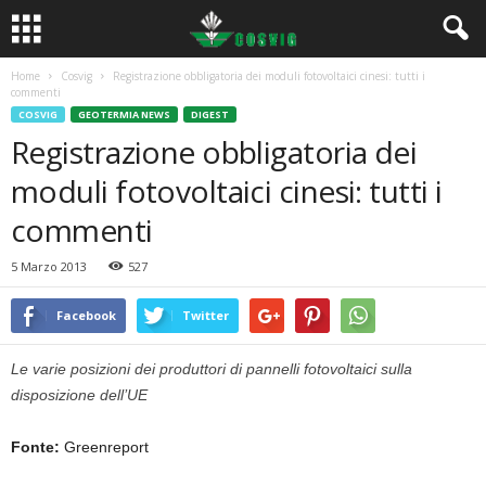
Home
Cosvig
Registrazione obbligatoria dei moduli fotovoltaici cinesi: tutti i
commenti
COSVIG
GEOTERMIA NEWS
DIGEST
Registrazione obbligatoria dei
moduli fotovoltaici cinesi: tutti i
commenti
5 Marzo 2013
527
Facebook
Twitter
Le varie posizioni dei produttori di pannelli fotovoltaici sulla
disposizione dell’UE
Fonte:
Greenreport