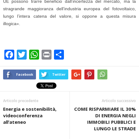
UE possono trarre beneficio dall’incertezza del mercato, ma la
stragrande maggioranza dell’industria europea del fotovoltaico,
lungo l’intera catena del valore, si oppone a questa misura
illogica».
F
T
W
Pr
C
a
wi
h
in
o
c
tt
at
t
n
Facebook
Twitter
e
er
s
di
b
A
vi
Articolo precedente
Articolo successivo
o
p
di
Energia e sostenibilità,
COME RISPARMIARE IL 30%
o
p
videoconferenza
DI ENERGIA NEGLI
k
all’ateneo
IMMOBILI PUBBLICI E
LUNGO LE STRADE