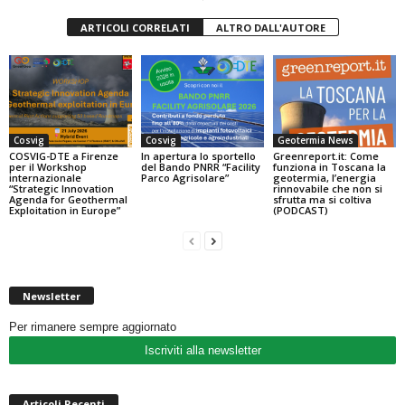
ARTICOLI CORRELATI
ALTRO DALL'AUTORE
Cosvig
Cosvig
Geotermia News
COSVIG-DTE a Firenze
In apertura lo sportello
Greenreport.it: Come
per il Workshop
del Bando PNRR “Facility
funziona in Toscana la
internazionale
Parco Agrisolare”
geotermia, l’energia
“Strategic Innovation
rinnovabile che non si
Agenda for Geothermal
sfrutta ma si coltiva
Exploitation in Europe”
(PODCAST)
Newsletter
Per rimanere sempre aggiornato
Iscriviti alla newsletter
Articoli Recenti