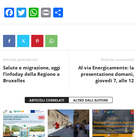
F
T
W
Pr
C
a
wi
h
in
o
c
tt
at
t
n
e
er
s
di
b
A
vi
o
p
di
Articolo precedente
Articolo successivo
Salute e migrazione, oggi
Al via Energicamente: la
o
p
l’infoday della Regione a
presentazione domani,
k
Bruxelles
giovedì 7, alle 12
ARTICOLI CORRELATI
ALTRO DALL'AUTORE