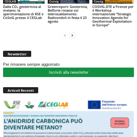
CEGLAB
Cosvig
Cosvig
Dalla CO₂ geotermica al
Greenreport: Geotermia,
COSVIG-DTE a Firenze per
metano: la
Belforte rinasce col
il Workshop
sperimentazione di RSE e
teleriscaldamento:
internazionale “Strategic
CoSviG presso il CEGLab
Radicondoli in festa il 23
Innovation Agenda for
agosto
Geothermal Exploitation
in Europe”
Newsletter
Per rimanere sempre aggiornato
Iscriviti alla newsletter
Articoli Recenti