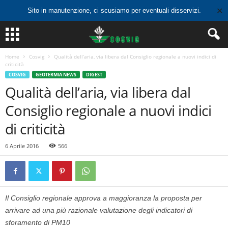
✕
Sito in manutenzione, ci scusiamo per eventuali disservizi.
Home
Cosvig
Qualità dell’aria, via libera dal Consiglio regionale a nuovi indici di
criticità
COSVIG
GEOTERMIA NEWS
DIGEST
Qualità dell’aria, via libera dal
Consiglio regionale a nuovi indici
di criticità
6 Aprile 2016
566
Il Consiglio regionale approva a maggioranza la proposta per
arrivare ad una più razionale valutazione degli indicatori di
sforamento di PM10