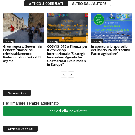
ARTICOLI CORRELATI
ALTRO DALL'AUTORE
Cosvig
Cosvig
Cosvig
Greenreport: Geotermia,
COSVIG-DTE a Firenze per
In apertura lo sportello
Belforte rinasce col
il Workshop
del Bando PNRR “Facility
teleriscaldamento:
internazionale “Strategic
Parco Agrisolare”
Radicondoli in festa il 23
Innovation Agenda for
agosto
Geothermal Exploitation
in Europe”
Newsletter
Per rimanere sempre aggiornato
Iscriviti alla newsletter
Articoli Recenti