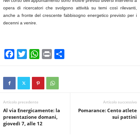
Nel corso dell’appuntamento sono inoltre previsti diversi interventi a
opera di ricercatori che svolgono attività su temi così rilevanti,
anche a fronte del crescente fabbisogno energetico previsto per i
decenni a venire.
F
T
W
Pr
C
a
wi
h
in
o
c
tt
at
t
n
e
er
s
di
b
A
vi
o
p
di
Articolo precedente
Articolo successivo
Al via Energicamente: la
Pomarance: Cento atlete
o
p
presentazione domani,
sui pattini
k
giovedì 7, alle 12