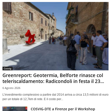
Cosvig
Greenreport: Geotermia, Belforte rinasce col
teleriscaldamento: Radicondoli in festa il 23...
6 Agosto 2026
L’investimento complessivo a partire dal 2014 arriva a circa 13,5 milioni di euro
per un totale di 12,7km di rete. E il costo per...
COSVIG-DTE a Firenze per il Workshop