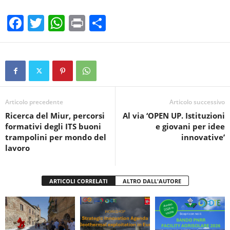
F
T
W
Pr
C
a
wi
h
in
o
c
tt
at
t
n
e
er
s
di
b
A
vi
o
p
di
Articolo precedente
Articolo successivo
Ricerca del Miur, percorsi
Al via ‘OPEN UP. Istituzioni
o
p
formativi degli ITS buoni
e giovani per idee
k
trampolini per mondo del
innovative’
lavoro
ARTICOLI CORRELATI
ALTRO DALL'AUTORE