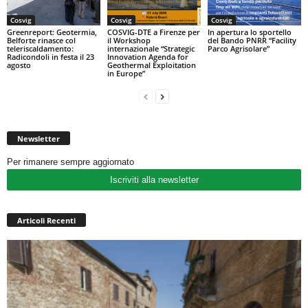
Cosvig
Cosvig
Cosvig
Greenreport: Geotermia,
COSVIG-DTE a Firenze per
In apertura lo sportello
Belforte rinasce col
il Workshop
del Bando PNRR “Facility
teleriscaldamento:
internazionale “Strategic
Parco Agrisolare”
Radicondoli in festa il 23
Innovation Agenda for
agosto
Geothermal Exploitation
in Europe”
Newsletter
Per rimanere sempre aggiornato
Iscriviti alla newsletter
Articoli Recenti