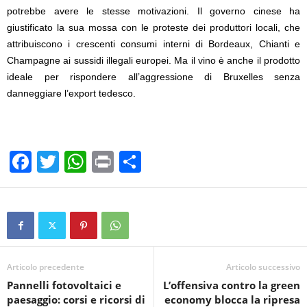
potrebbe avere le stesse motivazioni. Il governo cinese ha
giustificato la sua mossa con le proteste dei produttori locali, che
attribuiscono i crescenti consumi interni di Bordeaux, Chianti e
Champagne ai sussidi illegali europei. Ma il vino è anche il prodotto
ideale per rispondere all’aggressione di Bruxelles senza
danneggiare l’export tedesco.
F
T
W
Pr
C
a
wi
h
in
o
c
tt
at
t
n
e
er
s
di
b
A
vi
o
p
di
Articolo precedente
Articolo successivo
Pannelli fotovoltaici e
L’offensiva contro la green
o
p
paesaggio: corsi e ricorsi di
economy blocca la ripresa