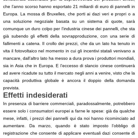
che l’anno scorso hanno esportato 21 miliardi di euro di pannelli in
Europa. La mossa di Bruxelles, che porti ai dazi veri e propri o a
una soluzione negoziale basata su un sistema di quote, sarà
comunque un duro colpo per l’industria cinese dei pannelli, che sta
già subendo gli effetti della sovrapproduzione, con una serie di
fallimenti a catena. Il crollo dei prezzi, che da un lato ha tenuto in
vita il fotovoltaico nel momento in cui gli incentivi statali venivano a
mancare, dall’altro lato ha messo a dura prova i produttori mondiali,
sia in Asia che in Europa. E l’eccesso di slancio cinese continuerà
ad avere ricadute su tutto il mercato negli anni a venire, visto che la
capacità produttiva globale è ancora il doppio della domanda
prevista.
Effetti indesiderati
In presenza di barriere commerciali, paradossalmente, potrebbero
essere solo i consumatori europei a farne le spese: già da qualche
mese, infatti, i prezzi dei pannelli qui da noi hanno ricominciato ad
aumentare. Da marzo, quando è stato imposto l’obbligo di
registrazione che consente di applicare eventuali dazi consente di