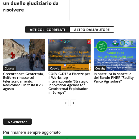
k
un duello giudiziario da
risolvere
ARTICOLI CORRELATI
ALTRO DALL'AUTORE
Cosvig
Cosvig
Cosvig
Greenreport: Geotermia,
COSVIG-DTE a Firenze per
In apertura lo sportello
Belforte rinasce col
il Workshop
del Bando PNRR “Facility
teleriscaldamento:
internazionale “Strategic
Parco Agrisolare”
Radicondoli in festa il 23
Innovation Agenda for
agosto
Geothermal Exploitation
in Europe”
Newsletter
Per rimanere sempre aggiornato