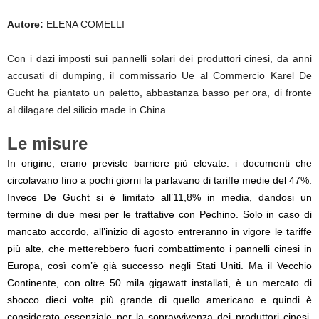
Autore:
ELENA COMELLI
Con i dazi imposti sui pannelli solari dei produttori cinesi, da anni
accusati di dumping, il commissario Ue al Commercio Karel De
Gucht ha piantato un paletto, abbastanza basso per ora, di fronte
al dilagare del silicio made in China.
Le misure
In origine, erano previste barriere più elevate: i documenti che
circolavano fino a pochi giorni fa parlavano di tariffe medie del 47%.
Invece De Gucht si è limitato all’11,8% in media, dandosi un
termine di due mesi per le trattative con Pechino. Solo in caso di
mancato accordo, all’inizio di agosto entreranno in vigore le tariffe
più alte, che metterebbero fuori combattimento i pannelli cinesi in
Europa, così com’è già successo negli Stati Uniti. Ma il Vecchio
Continente, con oltre 50 mila gigawatt installati, è un mercato di
sbocco dieci volte più grande di quello americano e quindi è
considerato essenziale per la sopravvivenza dei produttori cinesi,