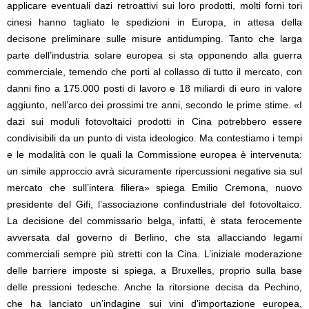
applicare eventuali dazi retroattivi sui loro prodotti, molti forni tori
cinesi hanno tagliato le spedizioni in Europa, in attesa della
decisone preliminare sulle misure antidumping. Tanto che larga
parte dell’industria solare europea si sta opponendo alla guerra
commerciale, temendo che porti al collasso di tutto il mercato, con
danni fino a 175.000 posti di lavoro e 18 miliardi di euro in valore
aggiunto, nell’arco dei prossimi tre anni, secondo le prime stime. «I
dazi sui moduli fotovoltaici prodotti in Cina potrebbero essere
condivisibili da un punto di vista ideologico. Ma contestiamo i tempi
e le modalità con le quali la Commissione europea è intervenuta:
un simile approccio avrà sicuramente ripercussioni negative sia sul
mercato che sull’intera filiera» spiega Emilio Cremona, nuovo
presidente del Gifi, l’associazione confindustriale del fotovoltaico.
La decisione del commissario belga, infatti, è stata ferocemente
avversata dal governo di Berlino, che sta allacciando legami
commerciali sempre più stretti con la Cina. L’iniziale moderazione
delle barriere imposte si spiega, a Bruxelles, proprio sulla base
delle pressioni tedesche. Anche la ritorsione decisa da Pechino,
che ha lanciato un’indagine sui vini d’importazione europea,