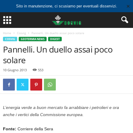
✕
Sito in manutenzione, ci scusiamo per eventuali disservizi.
Home
Cosvig
Pannelli. Un duello assai poco solare
COSVIG
GEOTERMIA NEWS
DIGEST
Pannelli. Un duello assai poco
solare
10 Giugno 2013
553
L’energia verde a buon mercato fa arrabbiare i petrolieri e ora
anche i vertici della Commissione europea.
Fonte:
Corriere della Sera