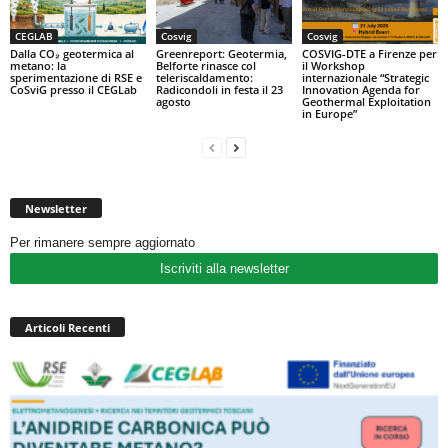
CEGLAB
Cosvig
Cosvig
Dalla CO₂ geotermica al
Greenreport: Geotermia,
COSVIG-DTE a Firenze per
metano: la
Belforte rinasce col
il Workshop
sperimentazione di RSE e
teleriscaldamento:
internazionale “Strategic
CoSviG presso il CEGLab
Radicondoli in festa il 23
Innovation Agenda for
agosto
Geothermal Exploitation
in Europe”
Newsletter
Per rimanere sempre aggiornato
Iscriviti alla newsletter
Articoli Recenti