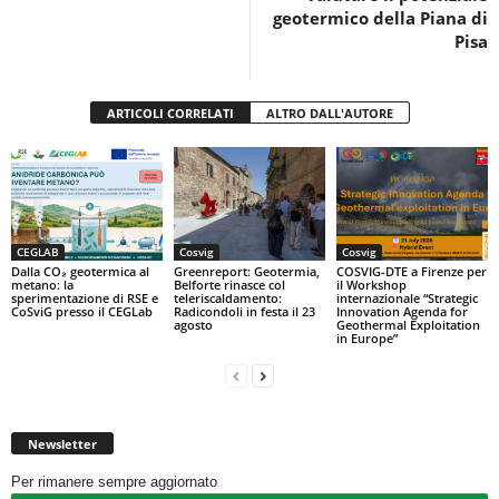
geotermico della Piana di
Pisa
ARTICOLI CORRELATI
ALTRO DALL'AUTORE
CEGLAB
Cosvig
Cosvig
Dalla CO₂ geotermica al
Greenreport: Geotermia,
COSVIG-DTE a Firenze per
metano: la
Belforte rinasce col
il Workshop
sperimentazione di RSE e
teleriscaldamento:
internazionale “Strategic
CoSviG presso il CEGLab
Radicondoli in festa il 23
Innovation Agenda for
agosto
Geothermal Exploitation
in Europe”
Newsletter
Per rimanere sempre aggiornato