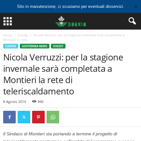
✕
Sito in manutenzione, ci scusiamo per eventuali disservizi.
Home
Cosvig
Nicola Verruzzi: per la stagione invernale sarà completata a
Montieri la rete...
COSVIG
GEOTERMIA NEWS
DIGEST
Nicola Verruzzi: per la stagione
invernale sarà completata a
Montieri la rete di
teleriscaldamento
8 Agosto 2014
840
Il Sindaco di Montieri sta portando a termine il progetto di