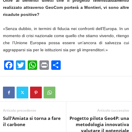
Oltre ai benefici diretti che il progetto teleriscaldamento
realizzato attraverso GeoCom porterà a Montieri, vi sono altre
ricadute positive?
«Senza dubbio, in termini di fiducia nei confronti dell’Europa. In un
momento di crisi nazionale come quello che stiamo vivendo, ritengo
che l’Unione Europea possa essere un’ancora di salvezza cui
aggrapparsi sia per le istituzioni sia per gli imprenditori.»
F
T
W
Pr
C
a
wi
h
in
o
c
tt
at
t
n
e
er
s
di
b
A
vi
o
p
di
Articolo precedente
Articolo successivo
Sull’Amiata si torna a fare
Progetto pilota Geo4P: una
o
p
il carbone
metodologia innovativa
k
valutare il potenziale