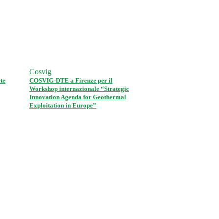
Cosvig
te
COSVIG-DTE a Firenze per il
Workshop internazionale “Strategic
Innovation Agenda for Geothermal
Exploitation in Europe”