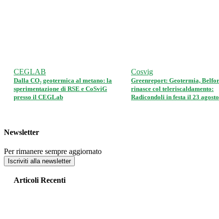
CEGLAB
Cosvig
Dalla CO₂ geotermica al metano: la
Greenreport: Geotermia, Belfor
sperimentazione di RSE e CoSviG
rinasce col teleriscaldamento:
presso il CEGLab
Radicondoli in festa il 23 agosto
Newsletter
Per rimanere sempre aggiornato
Iscriviti alla newsletter
Articoli Recenti