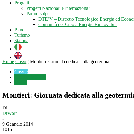
Progetti
Progetti Nazionali e Internazionali
Partnership
DTE²V – Distretto Tecnologico Energia ed Econo
Comunità del Cibo a Energie Rinnovabili
Bandi
Turismo
Stampa
Home
Cosvig
Montieri: Giornata dedicata alla geotermia
Cosvig
Geotermia News
Digest
Montieri: Giornata dedicata alla geotermi
Di
DrWolf
-
9 Gennaio 2014
1016