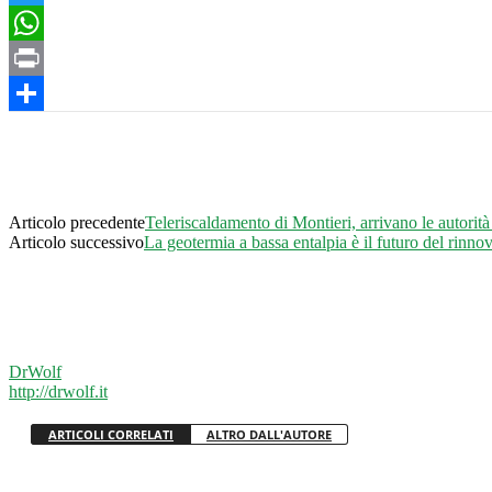
Twitter
WhatsApp
Print
Condividi
Articolo precedente
Teleriscaldamento di Montieri, arrivano le autorit
Articolo successivo
La geotermia a bassa entalpia è il futuro del rinno
DrWolf
http://drwolf.it
ARTICOLI CORRELATI
ALTRO DALL'AUTORE