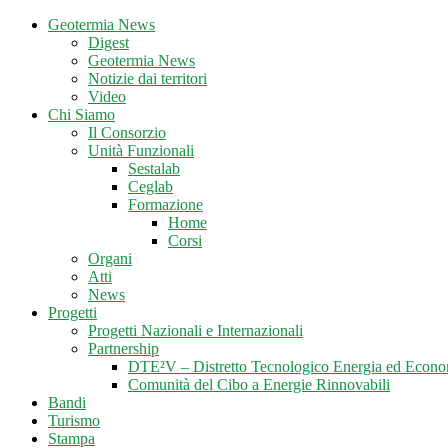
Geotermia News
Digest
Geotermia News
Notizie dai territori
Video
Chi Siamo
Il Consorzio
Unità Funzionali
Sestalab
Ceglab
Formazione
Home
Corsi
Organi
Atti
News
Progetti
Progetti Nazionali e Internazionali
Partnership
DTE²V – Distretto Tecnologico Energia ed Econo
Comunità del Cibo a Energie Rinnovabili
Bandi
Turismo
Stampa