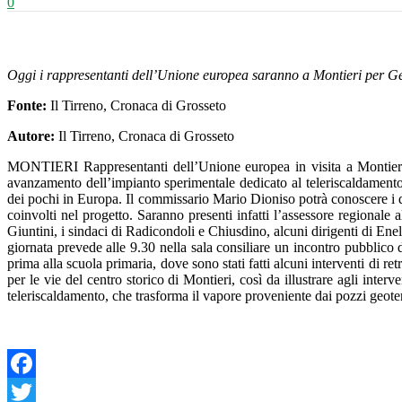
0
Oggi i rappresentanti dell’Unione europea saranno a Montieri per 
Fonte:
Il Tirreno, Cronaca di Grosseto
Autore:
Il Tirreno, Cronaca di Grosseto
MONTIERI Rappresentanti dell’Unione europea in visita a Montieri p
avanzamento dell’impianto sperimentale dedicato al teleriscaldamento 
dei pochi in Europa. Il commissario Mario Dioniso potrà conoscere i det
coinvolti nel progetto. Saranno presenti infatti l’assessore regionale
Giuntini, i sindaci di Radicondoli e Chiusdino, alcuni dirigenti di Ene
giornata prevede alle 9.30 nella sala consiliare un incontro pubblico 
prima alla scuola primaria, dove sono stati fatti alcuni interventi di r
per le vie del centro storico di Montieri, così da illustrare agli inter
teleriscaldamento, che trasforma il vapore proveniente dai pozzi geoter
Facebook