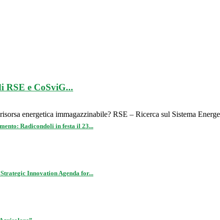
di RSE e CoSviG...
a risorsa energetica immagazzinabile? RSE – Ricerca sul Sistema Energ
ento: Radicondoli in festa il 23...
trategic Innovation Agenda for...