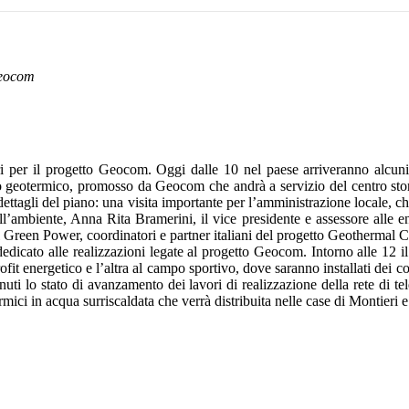
Geocom
er il progetto Geocom. Oggi dalle 10 nel paese arriveranno alcuni d
geotermico, promosso da Geocom che andrà a servizio del centro storico
tagli del piano: una visita importante per l’amministrazione locale, che
 all’ambiente, Anna Rita Bramerini, il vice presidente e assessore alle 
l Green Power, coordinatori e partner italiani del progetto Geothermal C
dedicato alle realizzazioni legate al progetto Geocom. Intorno alle 12 
etrofit energetico e l’altra al campo sportivo, dove saranno installati dei
venuti lo stato di avanzamento dei lavori di realizzazione della rete di te
mici in acqua surriscaldata che verrà distribuita nelle case di Montieri 