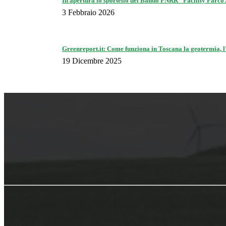
In apertura lo sportello del Bando PNRR “Facility Parco
3 Febbraio 2026
Greenreport.it: Come funziona in Toscana la geotermia, l’
19 Dicembre 2025