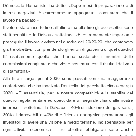
Démocrate Humaniste, ha detto: «Dopo mesi di preparazione e di
intensi negoziati, è estremamente appagante constatare che il
lavoro ha pagato!»
Il voto è stato incerto fino all’ultimo ma alla fine gli eco-scettici sono
stati sconfitti e la Delvaux sottolinea «E’ estremamente importante
proseguire il lavoro avviato nel quadro del 20/20/20, che conteneva
già tre obiettivi, comprendendo gli errori di gioventù di quel quadro!
E’ esattamente quello che hanno sostenuto i membri delle
commissioni congiunte e che viene sostenuto con il risultati del voto
di stamattina»
Alla fine i target per il 2030 sono passati con una maggioranza
confortevole che ha innalzato l’asticella del pacchetto clima-energia
2020. «E’ essenziale, per la nostra competitività e la stabilità del
quadro regolamentare europeo, dare un segnale chiaro alle nostre
imprese – sottolinea la Delvaux – 40% di riduzione dei gas serra,
30% di rinnovabili e 40% di efficienza energetica permettono agli
investitori di avere una visione a medio termine, indispensabile per
ogni attività economica. I tre obiettivi obbligatori sono anche