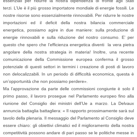
essenziali per ridurre la nostra dipendenza di fronte agli Stati
terzi. L’Ue è il più grosso importatore mondiale di energie fossili. Le
nostre risorse sono essenzialmente rinnovabili. Per ridurre le nostre
importazioni ed il deficit della nostra bilancia commerciale
energetica, possiamo agire in due maniere: sulla produzione di
energie rinnovabili e sulla riduzione del nostro consumo. E’ per
questo che spero che l’efficienza energetica diventi la vera pietra
angolare della nostra strategia in materia! Inoltre, una recente
comunicazione della Commissione europea conferma il grosso
potenziale di questi settori in termini i creazione di posti di lavoro
non delocalizzabili. In un periodo di difficoltà economica, questa è
un’opportunità che non possiamo perdere».
Ma l’approvazione da parte delle commissioni congiunte è solo il
primo passo, il lavoro prosegue nel Parlamento europeo fino alla
riunione del Consiglio dei ministri dell’Ue a marzo. La Delvaux
annuncia battaglia battagliera: « Il rapporto prossimamente sarà sul
tavolo della plenaria. Il messaggio del Parlamento al Consiglio deve
essere chiaro: gli obiettivi climatici ed il miglioramento della nostra
competitività possono andare di pari passo se le politiche messe in