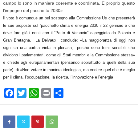
campo lo sono in maniera coerente e coordinata. E’ proprio questo
l’impegno del pacchetto 2030»
Il voto è comunque un bel sostegno alla Commissione Ue che presenterà
le sue proposte sul “pacchetto clima e energia 2030 il 22 gennaio e che
deve fare già i conti con il “Patto di Varsavia” capeggiato da Polonia e
Gran Bretagna. La Delvaux conclude: «La maggioranza di oggi non
significa una partita vinta in plenaria, perché sono temi sensibili che
dividono i parlamentari, come gli Stati membri e la Commissione stessa»
e chiede agli europarlamentari (pensando soprattutto a quelli della sua
parte) di «Non votare in maniera ideologica, ma vedere quel che è meglio
per il clima, l’occupazione, la ricerca, l’innovazione e l’energia
F
T
W
Pr
C
a
wi
h
in
o
c
tt
at
t
n
e
er
s
di
b
A
vi