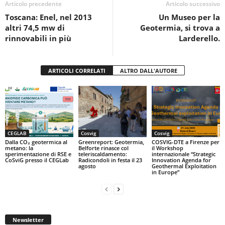
o
p
di
Articolo precedente
Articolo successivo
Toscana: Enel, nel 2013
Un Museo per la
o
p
altri 74,5 mw di
Geotermia, si trova a
k
rinnovabili in più
Larderello.
ARTICOLI CORRELATI
ALTRO DALL'AUTORE
CEGLAB
Cosvig
Cosvig
Dalla CO₂ geotermica al
Greenreport: Geotermia,
COSVIG-DTE a Firenze per
metano: la
Belforte rinasce col
il Workshop
sperimentazione di RSE e
teleriscaldamento:
internazionale “Strategic
CoSviG presso il CEGLab
Radicondoli in festa il 23
Innovation Agenda for
agosto
Geothermal Exploitation
in Europe”
Newsletter