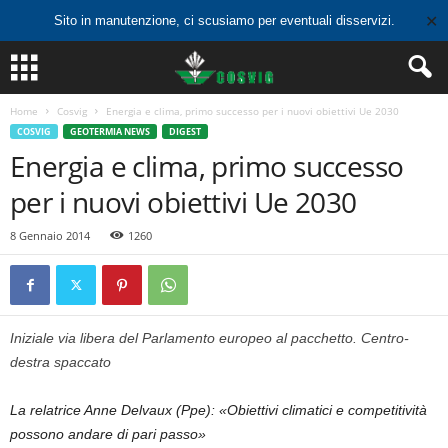
✕
Sito in manutenzione, ci scusiamo per eventuali disservizi.
Home
Cosvig
Energia e clima, primo successo per i nuovi obiettivi Ue 2030
COSVIG
GEOTERMIA NEWS
DIGEST
Energia e clima, primo successo
per i nuovi obiettivi Ue 2030
8 Gennaio 2014
1260
Iniziale via libera del Parlamento europeo al pacchetto. Centro-
destra spaccato
La relatrice Anne Delvaux (Ppe): «Obiettivi climatici e competitività
possono andare di pari passo»