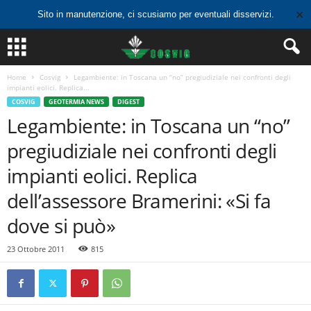
✕
Sito in manutenzione, ci scusiamo per eventuali disservizi.
Home
Cosvig
Legambiente: in Toscana un “no” pregiudiziale nei confronti degli
impianti eolici. Replica...
COSVIG
GEOTERMIA NEWS
DIGEST
Legambiente: in Toscana un “no”
pregiudiziale nei confronti degli
impianti eolici. Replica
dell’assessore Bramerini: «Si fa
dove si può»
23 Ottobre 2011
815