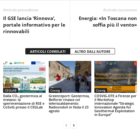
b
A
vi
o
p
di
Articolo precedente
Articolo successivo
Il GSE lancia ‘Rinnova’,
Energia: «In Toscana non
o
p
portale informativo per le
soffia più il vento»
k
rinnovabili
ARTICOLI CORRELATI
ALTRO DALL'AUTORE
CEGLAB
Cosvig
Cosvig
Dalla CO₂ geotermica al
Greenreport: Geotermia,
COSVIG-DTE a Firenze per
metano: la
Belforte rinasce col
il Workshop
sperimentazione di RSE e
teleriscaldamento:
internazionale “Strategic
CoSviG presso il CEGLab
Radicondoli in festa il 23
Innovation Agenda for
agosto
Geothermal Exploitation
in Europe”