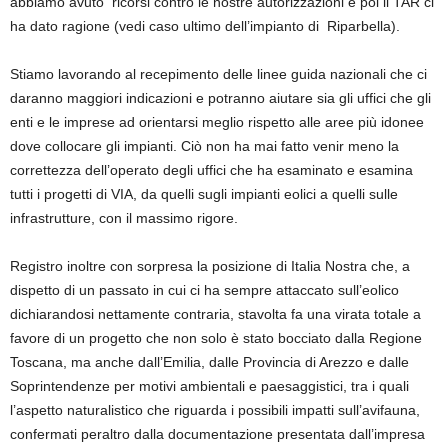
abbiamo avuto ricorsi contro le nostre autorizzazioni e poi il TAR ci
ha dato ragione (vedi caso ultimo dell’impianto di Riparbella).
Stiamo lavorando al recepimento delle linee guida nazionali che ci
daranno maggiori indicazioni e potranno aiutare sia gli uffici che gli
enti e le imprese ad orientarsi meglio rispetto alle aree più idonee
dove collocare gli impianti. Ciò non ha mai fatto venir meno la
correttezza dell’operato degli uffici che ha esaminato e esamina
tutti i progetti di VIA, da quelli sugli impianti eolici a quelli sulle
infrastrutture, con il massimo rigore.
Registro inoltre con sorpresa la posizione di Italia Nostra che, a
dispetto di un passato in cui ci ha sempre attaccato sull’eolico
dichiarandosi nettamente contraria, stavolta fa una virata totale a
favore di un progetto che non solo è stato bocciato dalla Regione
Toscana, ma anche dall’Emilia, dalle Provincia di Arezzo e dalle
Soprintendenze per motivi ambientali e paesaggistici, tra i quali
l’aspetto naturalistico che riguarda i possibili impatti sull’avifauna,
confermati peraltro dalla documentazione presentata dall’impresa