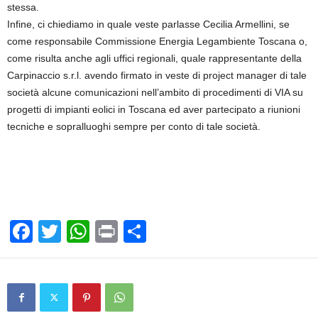
stessa.
Infine, ci chiediamo in quale veste parlasse Cecilia Armellini, se
come responsabile Commissione Energia Legambiente Toscana o,
come risulta anche agli uffici regionali, quale rappresentante della
Carpinaccio s.r.l. avendo firmato in veste di project manager di tale
società alcune comunicazioni nell’ambito di procedimenti di VIA su
progetti di impianti eolici in Toscana ed aver partecipato a riunioni
tecniche e sopralluoghi sempre per conto di tale società.
F
T
W
Pr
C
a
wi
h
in
o
c
tt
at
t
n
e
er
s
di