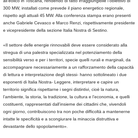
all’eolico in Toscana, rendendo di fatto irraggiungibile l’obiettivo di
300 MW, installati come prevede il piano energetico regionale,
rispetto agli attuali 45 MW. Alla conferenza stampa erano presenti
anche Gabriele Cevasco e Marco Renzi, rispettivamente presidente
e vicepresidente della sezione Italia Nostra di Sestino.
«Il settore delle energie rinnovabili deve essere considerato alla
stregua di una palestra specializzata nel potenziamento della
sensibilità verso e per i territori, specie quelli rurali e marginali, da
accompagnare necessariamente a un rafforzamento della capacità
di lettura e interpretazione degli stessi- hanno sottolineato i due
esponenti di Italia Nostra- Leggere, interpretare e capire un
territorio significa rispettarne i segni distintivi, cioè la natura,
l’ambiente, la storia, la tradizione, la cultura e l’economia, e quelli
costituenti, rappresentati dall’insieme dei cittadini che, vivendoli
ogni giorno, contribuiscono tra non poche difficoltà a mantenerne
intatte le specificità e a scongiurare la minaccia distruttiva e
devastante dello spopolamento».