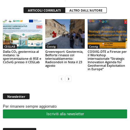
ARTICOLI CORRELATI
ALTRO DALL'AUTORE
CEGLAB
Cosvig
Cosvig
Dalla CO₂ geotermica al
Greenreport: Geotermia,
COSVIG-DTE a Firenze per
metano: la
Belforte rinasce col
il Workshop
sperimentazione di RSE e
teleriscaldamento:
internazionale “Strategic
CoSviG presso il CEGLab
Radicondoli in festa il 23
Innovation Agenda for
agosto
Geothermal Exploitation
in Europe”
Newsletter
Per rimanere sempre aggiornato
Iscriviti alla newsletter