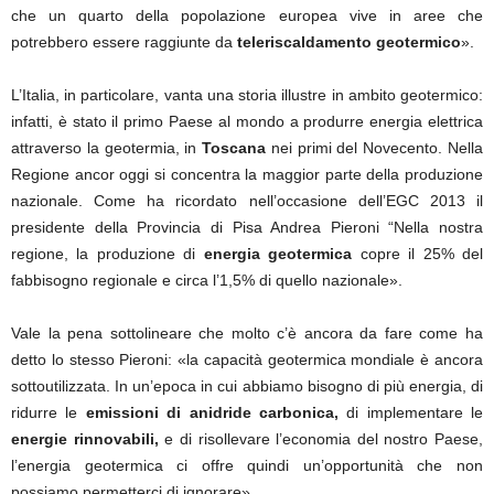
che un quarto della popolazione europea vive in aree che
potrebbero essere raggiunte da
teleriscaldamento geotermico
».
L’Italia, in particolare, vanta una storia illustre in ambito geotermico:
infatti, è stato il primo Paese al mondo a produrre energia elettrica
attraverso la geotermia, in
Toscana
nei primi del Novecento. Nella
Regione ancor oggi si concentra la maggior parte della produzione
nazionale. Come ha ricordato nell’occasione dell’EGC 2013 il
presidente della Provincia di Pisa Andrea Pieroni “Nella nostra
regione, la produzione di
energia geotermica
copre il 25% del
fabbisogno regionale e circa l’1,5% di quello nazionale».
Vale la pena sottolineare che molto c’è ancora da fare come ha
detto lo stesso Pieroni: «la capacità geotermica mondiale è ancora
sottoutilizzata. In un’epoca in cui abbiamo bisogno di più energia, di
ridurre le
emissioni di anidride carbonica,
di implementare le
energie rinnovabili,
e di risollevare l’economia del nostro Paese,
l’energia geotermica ci offre quindi un’opportunità che non
possiamo permetterci di ignorare».