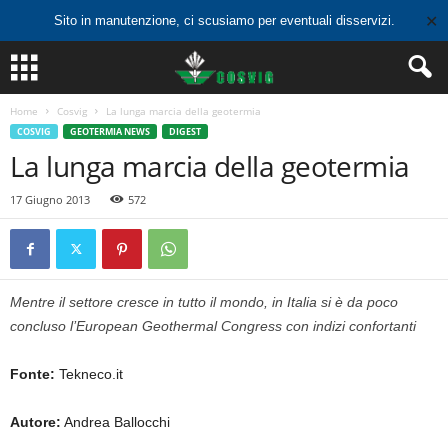
✕
Sito in manutenzione, ci scusiamo per eventuali disservizi.
Home
Cosvig
La lunga marcia della geotermia
COSVIG
GEOTERMIA NEWS
DIGEST
La lunga marcia della geotermia
17 Giugno 2013
572
Mentre il settore cresce in tutto il mondo, in Italia si è da poco
concluso l’European Geothermal Congress con indizi confortanti
Fonte:
Tekneco.it
Autore:
Andrea Ballocchi