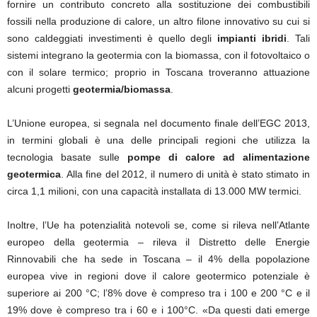
fornire un contributo concreto alla sostituzione dei combustibili
fossili nella produzione di calore, un altro filone innovativo su cui si
sono caldeggiati investimenti è quello degli
impianti ibridi
. Tali
sistemi integrano la geotermia con la biomassa, con il fotovoltaico o
con il solare termico; proprio in Toscana troveranno attuazione
alcuni progetti
geotermia/biomassa
.
L’Unione europea, si segnala nel documento finale dell’EGC 2013,
in termini globali è una delle principali regioni che utilizza la
tecnologia basate sulle
pompe di calore ad alimentazione
geotermica
. Alla fine del 2012, il numero di unità è stato stimato in
circa 1,1 milioni, con una capacità installata di 13.000 MW termici.
Inoltre, l’Ue ha potenzialità notevoli se, come si rileva nell’Atlante
europeo della geotermia – rileva il Distretto delle Energie
Rinnovabili che ha sede in Toscana – il 4% della popolazione
europea vive in regioni dove il calore geotermico potenziale è
superiore ai 200 °C; l’8% dove è compreso tra i 100 e 200 °C e il
19% dove è compreso tra i 60 e i 100°C. «Da questi dati emerge