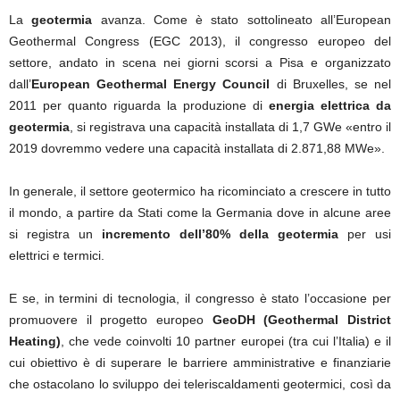
La
geotermia
avanza. Come è stato sottolineato all’European
Geothermal Congress (EGC 2013), il congresso europeo del
settore, andato in scena nei giorni scorsi a Pisa e organizzato
dall’
European Geothermal Energy Council
di Bruxelles, se nel
2011 per quanto riguarda la produzione di
energia elettrica da
geotermia
, si registrava una capacità installata di 1,7 GWe «entro il
2019 dovremmo vedere una capacità installata di 2.871,88 MWe».
In generale, il settore geotermico ha ricominciato a crescere in tutto
il mondo, a partire da Stati come la Germania dove in alcune aree
si registra un
incremento dell’80% della geotermia
per usi
elettrici e termici.
E se, in termini di tecnologia, il congresso è stato l’occasione per
promuovere il progetto europeo
GeoDH (Geothermal District
Heating)
, che vede coinvolti 10 partner europei (tra cui l’Italia) e il
cui obiettivo è di superare le barriere amministrative e finanziarie
che ostacolano lo sviluppo dei teleriscaldamenti geotermici, così da