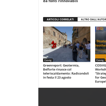
da fonti rinnovabili
ARTICOLI CORRELATI
ALTRO DALL'AUTO
Cosvig
Cosvig
Greenreport: Geotermia,
COSVIG-
Belforte rinasce col
Worksh
teleriscaldamento: Radicondoli
“Strate
in festa il 23 agosto
for Geo
Europe