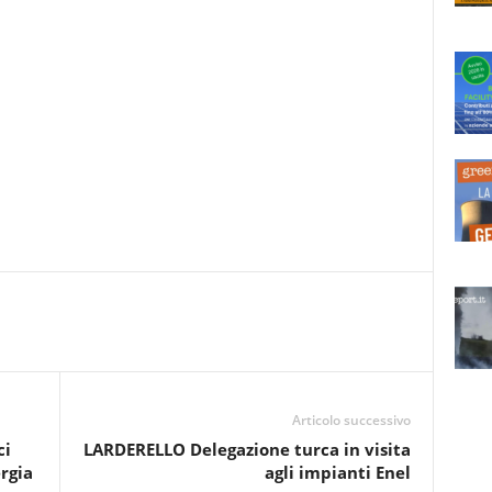
Articolo successivo
ci
LARDERELLO Delegazione turca in visita
rgia
agli impianti Enel