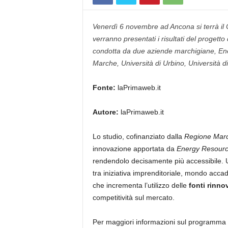
Venerdì 6 novembre ad Ancona si terrà il C
verranno presentati i risultati del progett
condotta da due aziende marchigiane, Ener
Marche, Università di Urbino, Università di
Fonte:
laPrimaweb.it
Autore:
laPrimaweb.it
Lo studio, cofinanziato dalla
Regione Mar
innovazione apportata da
Energy Resour
rendendolo decisamente più accessibile. U
tra iniziativa imprenditoriale, mondo acca
che incrementa l’utilizzo delle
fonti rinnov
competitività sul mercato.
Per maggiori informazioni sul programma e