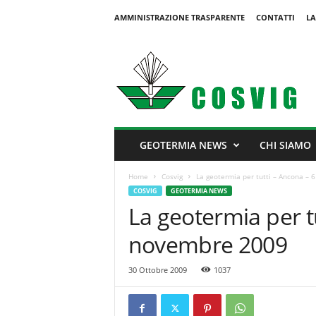
AMMINISTRAZIONE TRASPARENTE
CONTATTI
LA
C
o
s
v
i
g
GEOTERMIA NEWS
CHI SIAMO
Home
Cosvig
La geotermia per tutti – Ancona –
COSVIG
GEOTERMIA NEWS
La geotermia per t
novembre 2009
30 Ottobre 2009
1037