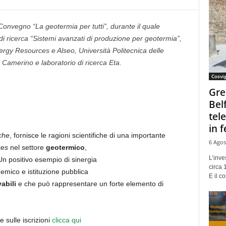
onvegno “La geotermia per tutti”, durante il quale
o di ricerca “Sistemi avanzati di produzione per geotermia”,
gy Resources e Alseo, Università Politecnica delle
 Camerino e laboratorio di ricerca Eta.
Cosvi
Gre
Bel
tel
in f
che
, fornisce le ragioni scientifiche di una importante
6 Agos
ces
nel settore
geotermico
,
L’inve
n positivo esempio di sinergia
circa 
demico e istituzione pubblica
E il co
abili
e che può rappresentare un forte elemento di
 sulle iscrizioni
clicca qui