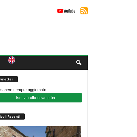
sletter
imanere sempre aggiornato
Iscriviti alla newsletter
icoli Recenti