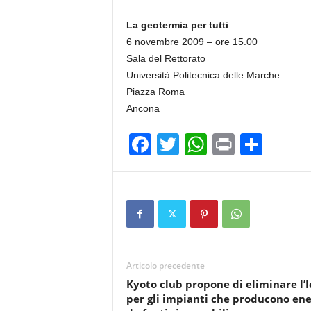
La geotermia per tutti
6 novembre 2009 – ore 15.00
Sala del Rettorato
Università Politecnica delle Marche
Piazza Roma
Ancona
F
T
W
Pr
C
a
wi
h
in
o
c
tt
at
t
n
e
er
s
di
b
A
vi
o
p
di
Articolo precedente
o
p
Kyoto club propone di eliminare l’I
k
per gli impianti che producono ene