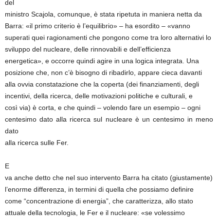
del
ministro Scajola, comunque, è stata ripetuta in maniera netta da
Barra: «il primo criterio è l’equilibrio» – ha esordito – «vanno
superati quei ragionamenti che pongono come tra loro alternativi lo
sviluppo del nucleare, delle rinnovabili e dell’efficienza
energetica», e occorre quindi agire in una logica integrata. Una
posizione che, non c’è bisogno di ribadirlo, appare cieca davanti
alla ovvia constatazione che la coperta (dei finanziamenti, degli
incentivi, della ricerca, delle motivazioni politiche e culturali, e
così via) è corta, e che quindi – volendo fare un esempio – ogni
centesimo dato alla ricerca sul nucleare è un centesimo in meno
dato
alla ricerca sulle Fer.
E
va anche detto che nel suo intervento Barra ha citato (giustamente)
l’enorme differenza, in termini di quella che possiamo definire
come “concentrazione di energia”, che caratterizza, allo stato
attuale della tecnologia, le Fer e il nucleare: «se volessimo