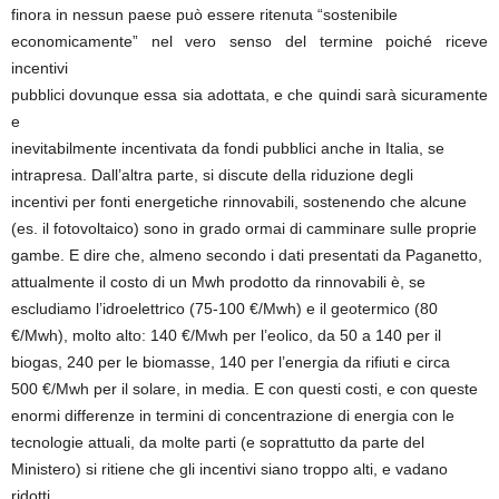
finora in nessun paese può essere ritenuta “sostenibile
economicamente” nel vero senso del termine poiché riceve
incentivi
pubblici dovunque essa sia adottata, e che quindi sarà sicuramente
e
inevitabilmente incentivata da fondi pubblici anche in Italia, se
intrapresa. Dall’altra parte, si discute della riduzione degli
incentivi per fonti energetiche rinnovabili, sostenendo che alcune
(es. il fotovoltaico) sono in grado ormai di camminare sulle proprie
gambe. E dire che, almeno secondo i dati presentati da Paganetto,
attualmente il costo di un Mwh prodotto da rinnovabili è, se
escludiamo l’idroelettrico (75-100 €/Mwh) e il geotermico (80
€/Mwh), molto alto: 140 €/Mwh per l’eolico, da 50 a 140 per il
biogas, 240 per le biomasse, 140 per l’energia da rifiuti e circa
500 €/Mwh per il solare, in media. E con questi costi, e con queste
enormi differenze in termini di concentrazione di energia con le
tecnologie attuali, da molte parti (e soprattutto da parte del
Ministero) si ritiene che gli incentivi siano troppo alti, e vadano
ridotti.