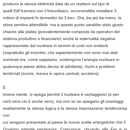
produrre la stessa elettricità data da un reattore sul tipo di
quelli Edf francesi con il fotovoltaico, occorrerebbe installare 3
milioni di impianti fv domestici da 3 kw». Ora, kw più kw meno, la
stima sembra attendibile: ma a questo punto sarebbe stato giusto
chiarire alla platea (prevalentemente composta da operatori del
sistema produttivo e finanziario) anche le esternalità negative
rappresentate dal nucleare in termini di costi non evidenti
(soprattutto gli incentivi, che sapientemente non sono mai stati
nominati ma, come sappiamo, sostengono l’energia nucleare in
qualunque paese abbia deciso di adottarla), rischi e problemi
territoriali (scorie, messa in opera centrali, eccetera).
E
invece niente, si spiega perché il nucleare è vantaggioso (e per
certi versi ciò è anche vero), ma non se ne spiegano gli svantaggi:
esattamente la stessa logica e la stessa impostazione tendenziosa
con
cui vengono presentate al paese le nuove scelte energetiche che il
Governo intende perseguire. Comunque, riguardo alle Fer e in