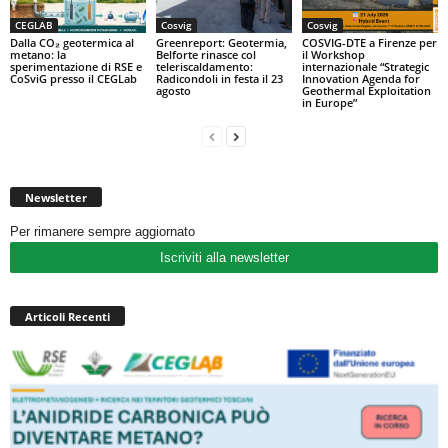
CEGLAB
Cosvig
Cosvig
Dalla CO₂ geotermica al
Greenreport: Geotermia,
COSVIG-DTE a Firenze per
metano: la
Belforte rinasce col
il Workshop
sperimentazione di RSE e
teleriscaldamento:
internazionale “Strategic
CoSviG presso il CEGLab
Radicondoli in festa il 23
Innovation Agenda for
agosto
Geothermal Exploitation
in Europe”
Newsletter
Per rimanere sempre aggiornato
Iscriviti alla newsletter
Articoli Recenti