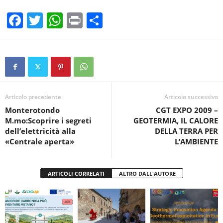
F
T
W
Pr
C
a
wi
h
in
o
c
tt
at
t
n
e
er
s
di
b
A
vi
o
p
di
Articolo precedente
Articolo successivo
Monterotondo
CGT EXPO 2009 –
o
p
M.mo:Scoprire i segreti
GEOTERMIA, IL CALORE
k
dell’elettricità alla
DELLA TERRA PER
«Centrale aperta»
L’AMBIENTE
ARTICOLI CORRELATI
ALTRO DALL'AUTORE