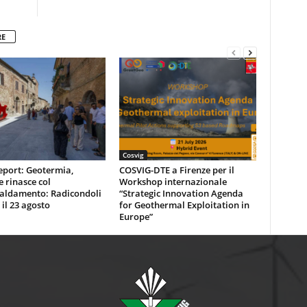
RE
Cosvig
eport: Geotermia,
COSVIG-DTE a Firenze per il
e rinasce col
Workshop internazionale
caldamento: Radicondoli
“Strategic Innovation Agenda
 il 23 agosto
for Geothermal Exploitation in
Europe”