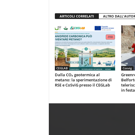
ARTICOLI CORRELATI
ALTRO DALL'AUTO
CEGLAB
Cosvig
Dalla CO₂ geotermica al
Greenr
metano: la sperimentazione di
Belfort
RSE e CoSviG presso il CEGLab
teleris
in festa