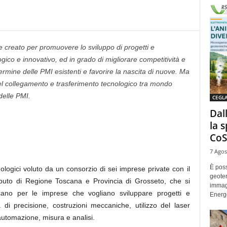
re creato per promuovere lo sviluppo di progetti e
co e innovativo, ed in grado di migliorare competitività e
rmine delle PMI esistenti e favorire la nascita di nuove. Ma
el collegamento e trasferimento tecnologico tra mondo
delle PMI.
CEGL
Dal
la 
CoS
7 Agos
È poss
ologici voluto da un consorzio di sei imprese private con il
geoter
ributo di Regione Toscana e Provincia di Grosseto, che si
immag
ano per le imprese che vogliano sviluppare progetti e
Energe
 precisione, costruzioni meccaniche, utilizzo del laser
automazione, misura e analisi.