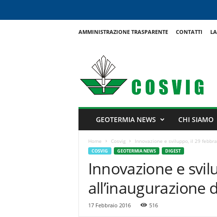
AMMINISTRAZIONE TRASPARENTE
CONTATTI
LA
C
o
s
v
i
g
GEOTERMIA NEWS
CHI SIAMO
Home
Cosvig
Innovazione e sviluppo, il 29 febb
COSVIG
GEOTERMIA NEWS
DIGEST
Innovazione e svilu
all’inaugurazione
17 Febbraio 2016
516