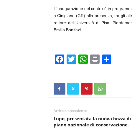
L’inaugurazione del centro è in programma
a Cinigiano (GR) alla presenza, tra gli altr
rettore dell’Università di Pisa, Pierdom
Emilio Bonifazi.
F
T
W
Pr
C
a
wi
h
in
o
c
tt
at
t
n
e
er
s
di
b
A
vi
o
p
di
Articolo precedente
o
p
Lupo, presentata la nuova bozza di
k
piano nazionale di conservazione.