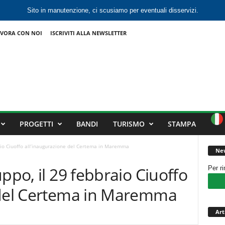
Sito in manutenzione, ci scusiamo per eventuali disservizi.
VORA CON NOI
ISCRIVITI ALLA NEWSLETTER
PROGETTI
BANDI
TURISMO
STAMPA
raio Ciuoffo all’inaugurazione del Certema in Maremma
New
ppo, il 29 febbraio Ciuoffo
Per r
 del Certema in Maremma
Art