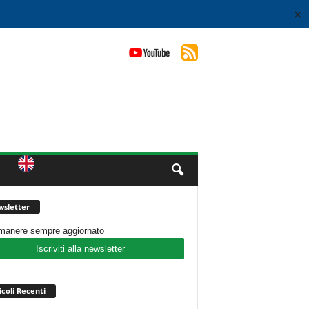
✕
sletter
imanere sempre aggiornato
Iscriviti alla newsletter
icoli Recenti