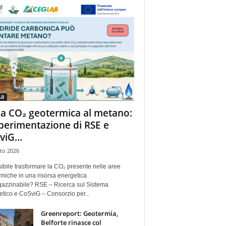
AB
la CO₂ geotermica al metano:
sperimentazione di RSE e
viG...
to 2026
ibile trasformare la CO₂ presente nelle aree
miche in una risorsa energetica
azzinabile? RSE – Ricerca sul Sistema
tico e CoSviG – Consorzio per...
Greenreport: Geotermia,
Belforte rinasce col