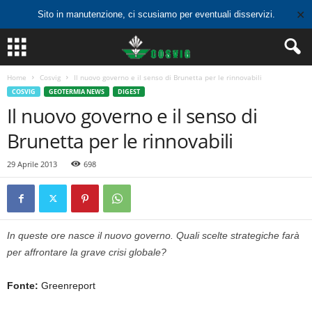
✕
Sito in manutenzione, ci scusiamo per eventuali disservizi.
Home
Cosvig
Il nuovo governo e il senso di Brunetta per le rinnovabili
COSVIG
GEOTERMIA NEWS
DIGEST
Il nuovo governo e il senso di
Brunetta per le rinnovabili
29 Aprile 2013
698
In queste ore nasce il nuovo governo. Quali scelte strategiche farà
per affrontare la grave crisi globale?
Fonte:
Greenreport