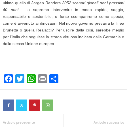
ultimo quello di Jorgen Randers
2052 scenari globali per i prossimi
40 anni
– o sapremo intervenire in modo rapido, saggio,
responsabile e sostenibile, o forse scompariremo come specie,
come è avvenuto ai dinosauri. Nel nuovo governo prevarrà la linea
Brunetta o quella Realacci? Per uscire dalla crisi, sarebbe meglio
per l’Italia che seguisse la strada virtuosa indicata dalla Germania e
dalla stessa Unione europea.
F
T
W
Pr
C
a
wi
h
in
o
c
tt
at
t
n
e
er
s
di
b
A
vi
o
p
di
Articolo precedente
Articolo successivo