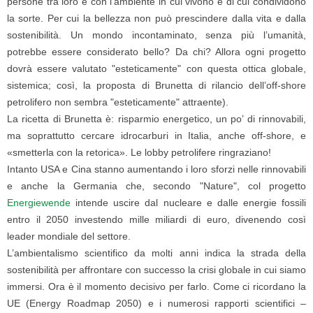
persone tra loro e con l’ambiente in cui vivono e di cui condividono
la sorte. Per cui la bellezza non può prescindere dalla vita e dalla
sostenibilità. Un mondo incontaminato, senza più l’umanità,
potrebbe essere considerato bello? Da chi? Allora ogni progetto
dovrà essere valutato "esteticamente" con questa ottica globale,
sistemica; così, la proposta di Brunetta di rilancio dell’off-shore
petrolifero non sembra "esteticamente" attraente).
La ricetta di Brunetta è: risparmio energetico, un po’ di rinnovabili,
ma soprattutto cercare idrocarburi in Italia, anche off-shore, e
«smetterla con la retorica». Le lobby petrolifere ringraziano!
Intanto USA e Cina stanno aumentando i loro sforzi nelle rinnovabili
e anche la Germania che, secondo "Nature", col progetto
Energiewende
intende uscire dal nucleare e dalle energie fossili
entro il 2050 investendo mille miliardi di euro, divenendo così
leader mondiale del settore.
L’ambientalismo scientifico da molti anni indica la strada della
sostenibilità per affrontare con successo la crisi globale in cui siamo
immersi. Ora è il momento decisivo per farlo. Come ci ricordano la
UE (Energy Roadmap 2050) e i numerosi rapporti scientifici –