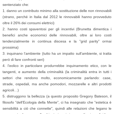
sentenziato che:
1. danno un contributo minimo alla sostituzione delle non rinnovabili
(strano, perché in Italia dal 2012 le rinnovabili hanno provveduto
oltre il 26% dei consumi elettrici)
2. hanno costi spaventosi per gli incentivi (Brunetta dimentica i
benefici anche economici delle rinnovabili, oltre ai loro costi
tendenzialmente in continua discesa e la "grid parity" ormai
prossima)
3. inquinano l’ambiente (tutto ha un impatto sull’ambiente, si tratta
però di fare confronti seri)
4. l’eolico in particolare produrrebbe inquinamento etico, con le
tangenti, e aumento della criminalità (la criminalità entra in tutti i
settori che rendono molto, economicamente parlando: case,
strade, ospedali, ma anche pomodori, mozzarelle e altri prodotti
agricoli…)
5. distruggono la bellezza (a questo proposito Gregory Bateson, il
filosofo "dell’Ecologia della Mente", ci ha insegnato che "estetica è
sensibilità a ciò che connette", quindi alle relazioni che legano le