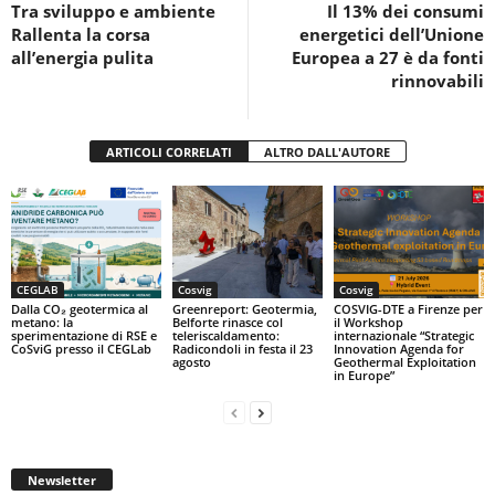
Tra sviluppo e ambiente
Il 13% dei consumi
o
p
Rallenta la corsa
energetici dell’Unione
k
all’energia pulita
Europea a 27 è da fonti
rinnovabili
ARTICOLI CORRELATI
ALTRO DALL'AUTORE
CEGLAB
Cosvig
Cosvig
Dalla CO₂ geotermica al
Greenreport: Geotermia,
COSVIG-DTE a Firenze per
metano: la
Belforte rinasce col
il Workshop
sperimentazione di RSE e
teleriscaldamento:
internazionale “Strategic
CoSviG presso il CEGLab
Radicondoli in festa il 23
Innovation Agenda for
agosto
Geothermal Exploitation
in Europe”
Newsletter