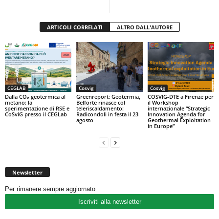
k
ARTICOLI CORRELATI
ALTRO DALL'AUTORE
CEGLAB
Cosvig
Cosvig
Dalla CO₂ geotermica al
Greenreport: Geotermia,
COSVIG-DTE a Firenze per
metano: la
Belforte rinasce col
il Workshop
sperimentazione di RSE e
teleriscaldamento:
internazionale “Strategic
CoSviG presso il CEGLab
Radicondoli in festa il 23
Innovation Agenda for
agosto
Geothermal Exploitation
in Europe”
Newsletter
Per rimanere sempre aggiornato
Iscriviti alla newsletter