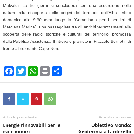
Malvaldi. La tre giorni si concluderà con una escursione nella
natura, alla riscoperta delle origini del territorio dell’Elba. Infine
domenica alle 9,30 avrà luogo la “Camminata per i sentieri di
Marciana Marina”, una passeggiata tra gli antichi terrazzamenti alla
scoperta delle radici storiche e culturali del territorio, promossa
dalla Pubblica Assistenza. Il ritrovo è previsto in Piazzale Bernotti, di
fronte al ristorante Capo Nord.
F
T
W
Pr
C
a
wi
h
in
o
c
tt
at
t
n
e
er
s
di
b
A
vi
o
p
di
Articolo precedente
Articolo successivo
Energie rinnovabili per le
Obiettivo Mondo:
o
p
isole minori
Geotermia a Larderello