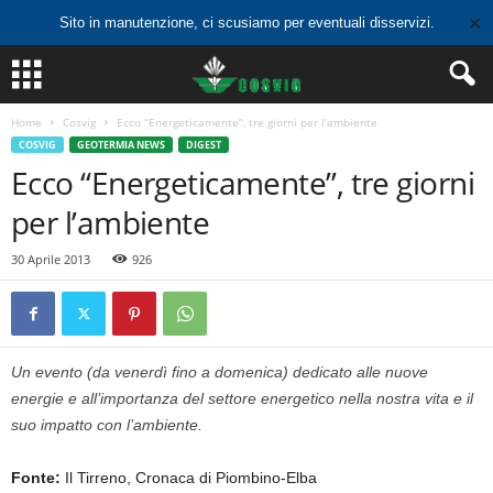
✕
Sito in manutenzione, ci scusiamo per eventuali disservizi.
Home
Cosvig
Ecco “Energeticamente”, tre giorni per l’ambiente
COSVIG
GEOTERMIA NEWS
DIGEST
Ecco “Energeticamente”, tre giorni
per l’ambiente
30 Aprile 2013
926
Un evento (da venerdì fino a domenica) dedicato alle nuove
energie e all’importanza del settore energetico nella nostra vita e il
suo impatto con l’ambiente.
Fonte:
Il Tirreno, Cronaca di Piombino-Elba