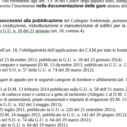
n riferimento agli artt. 3 e 36 del Codice degli appalti) sono, dunque
raverso l’inserimento
nella documentazione delle gare
almeno dell
i successivi alla pubblicazione
del Collegato Ambientale, pertanto
a costruzione, ristrutturazione e manutenzione di edifici per la
in G.U. n. 16 del 21 gennaio
(art. 18, comma 4).
’art. 18, l’obbligatorietà dell’applicazione dei CAM per tutte le fornitu
l 23 dicembre 2013, pubblicato in G.U. n. 18 del 23 gennaio 2014)
al computer e stampanti (D.M. 13 dicembre 2013, pubblicato in G.U. n. 
to nel S.O. n. 57 della G.U. n. 74 del 28 marzo 2012).
are di appalto per le seguenti categorie di forniture e affidamenti (art.
to 1 al D.M. 13 febbario 2014 pubblicato sulla G.U. n. 58 dell’11 marzo 
ura di cartucce toner e cartucce a getto di inchiostro (Allegato 2 al D.M
sto di ammendanti, piante ornamentali e impianti di irrigazione (D.M. 1
 in G.U. n. 102 del 3 maggio 2013);
 25 luglio 2011, pubblicato in G.U. n. 220 del 21 settembre 2011);
ne (D.M. 24 maggio 2012, pubblicato in G.U. n. 142 del 20 giugno 2012);
o nel S.O. n. 74 alla G.U. n. 64 del 19 marzo 2011);
cato in G.U. n. 64 del 19 marzo 2011).