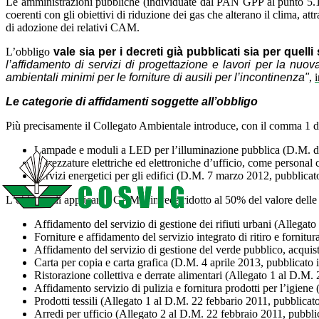
Le amministrazioni pubbliche (individuate dal PAN GPP al punto 5.1 co
coerenti con gli obiettivi di riduzione dei gas che alterano il clima, att
di adozione dei relativi CAM.
L’obbligo
vale sia per i decreti già pubblicati sia per quell
l’affidamento di servizi di progettazione e lavori per la nuov
ambientali minimi per le forniture di ausili per l’incontinenza"
,
Le categorie di affidamenti soggette all’obbligo
Più precisamente il Collegato Ambientale introduce, con il comma 1 dell
Lampade e moduli a LED per l’illuminazione pubblica (D.M. de
Attrezzature elettriche ed elettroniche d’ufficio, come person
Servizi energetici per gli edifici (D.M. 7 marzo 2012, pubblica
L’obbligo di applicare i CAM è invece ridotto al 50% del valore delle g
Affidamento del servizio di gestione dei rifiuti urbani (Allega
Forniture e affidamento del servizio integrato di ritiro e fornit
Affidamento del servizio di gestione del verde pubblico, acqui
Carta per copia e carta grafica (D.M. 4 aprile 2013, pubblicato
Ristorazione collettiva e derrate alimentari (Allegato 1 al D.M.
Affidamento servizio di pulizia e fornitura prodotti per l’igie
Prodotti tessili (Allegato 1 al D.M. 22 febbario 2011, pubblicat
Arredi per ufficio (Allegato 2 al D.M. 22 febbraio 2011, pubbli