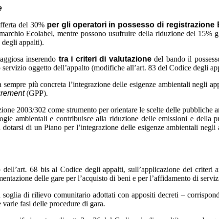
e
offerta del 30%
per gli operatori in possesso di registrazion
archio Ecolabel, mentre possono usufruire della riduzione del 15% gl
degli appalti).
taggiosa inserendo
tra i criteri di valutazione
del bando il posses
 o servizio oggetto dell’appalto (modifiche all’art. 83 del Codice degli app
empre più concreta l’integrazione delle esigenze ambientali negli appa
urement
(GPP).
one 2003/302 come strumento per orientare le scelte delle pubbliche amm
ogie ambientali e contribuisce alla riduzione delle emissioni e della pr
i dotarsi di un Piano per l’integrazione delle esigenze ambientali negli 
 dell’art. 68 bis al Codice degli appalti, sull’applicazione dei criteri
tazione delle gare per l’acquisto di beni e per l’affidamento di servizi
soglia di rilievo comunitario adottati con appositi decreti – corrispond
 varie fasi delle procedure di gara.