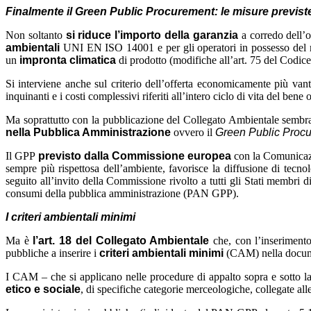
Finalmente il Green Public Procurement: le misure previst
Non soltanto
si riduce l’importo della garanzia
a corredo dell’
ambientali
UNI EN ISO 14001 e per gli operatori in possesso del m
un
impronta climatica
di prodotto (modifiche all’art. 75 del Codice 
Si interviene anche sul criterio dell’offerta economicamente più van
inquinanti e i costi complessivi riferiti all’intero ciclo di vita del bene
Ma soprattutto con la pubblicazione del Collegato Ambientale sembra s
nella Pubblica Amministrazione
ovvero il
Green Public Proc
Il GPP
previsto dalla Commissione europea
con la Comunicazi
sempre più rispettosa dell’ambiente, favorisce la diffusione di tecnol
seguito all’invito della Commissione rivolto a tutti gli Stati membri d
consumi della pubblica amministrazione (PAN GPP).
I criteri ambientali minimi
Ma è
l’art. 18 del Collegato Ambientale
che, con l’inserimento
pubbliche a inserire i
criteri ambientali minimi
(CAM) nella documen
I CAM – che si applicano nelle procedure di appalto sopra e sotto la 
etico e sociale
, di specifiche categorie merceologiche, collegate alle