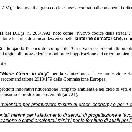
CAM), i documenti di gara con le clausole contrattuali contenenti i crite
. 41 del D.Lgs. n. 285/1992, noto come "Nuovo codice della strada", i
tituire le lampade a incandescenza nelle
lanterne semaforiche
, com
o
allungando l’elenco dei compiti dell’Osservatorio dei contratti pubblici
zioni regionali, provvederà a monitorare l’applicazione dei criteri ambien
nto
"
Made Green in Italy
"
per la valutazione e la comunicazione de
alla raccomandazione 2013/179 della Commissione Europea.
dotti innovativi riducendone l’impatto ambientale nel ciclo di vita e r
 consumo e produzioni sostenibili (art. 21).
ambientale per promuovere misure di green economy e per il co
ntali minimi per l’affidamento di servizi di progettazione e lav
razione e criteri ambientali minimi per le forniture di ausili per 