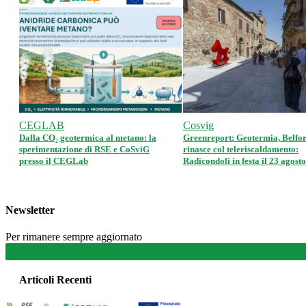
CEGLAB
Cosvig
Dalla CO₂ geotermica al metano: la
Greenreport: Geotermia, Belfor
sperimentazione di RSE e CoSviG
rinasce col teleriscaldamento:
presso il CEGLab
Radicondoli in festa il 23 agosto
Newsletter
Per rimanere sempre aggiornato
Articoli Recenti