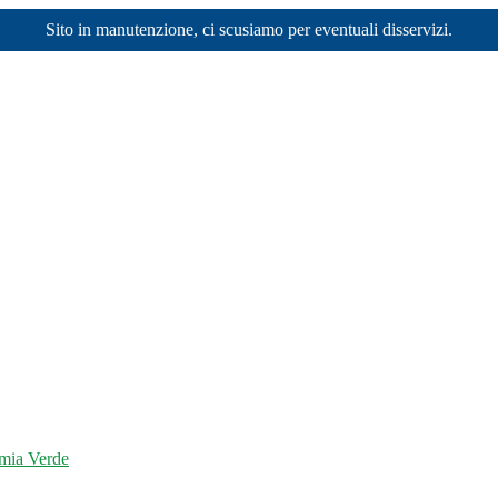
Sito in manutenzione, ci scusiamo per eventuali disservizi.
mia Verde