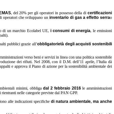
e EMAS
, del 20% per gli operatori in possesso della di
certificazioni
i operatori che sviluppano un
inventario di gas a effetto serra
o
so di un marchio Ecolabel UE,
i consumi di energia
, le emissioni
alti).
lti pubblici grazie all’
obbligatorietà degli acquisti sostenibili
inistrazioni verso beni e servizi in linea con una politica sostenibile
oduzione dei rifiuti. Nel 2008, con il D.M. dell’11 aprile, l’Italia dà
appalti e approva il Piano di azione per la sostenibilità ambientale dei
 ambientali minimi, obbliga
dal 2 febbraio 2016
le amministrazioni
 rientranti nelle categorie previste dal PAN GPP.
ono alle indicazioni specifiche
di natura ambientale, ma anche