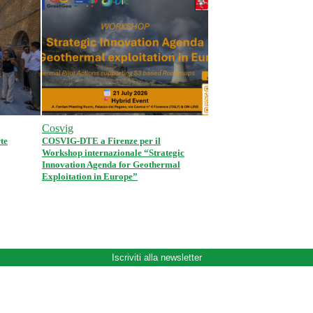
Cosvig
te
COSVIG-DTE a Firenze per il
Workshop internazionale “Strategic
Innovation Agenda for Geothermal
Exploitation in Europe”
Iscriviti alla newsletter