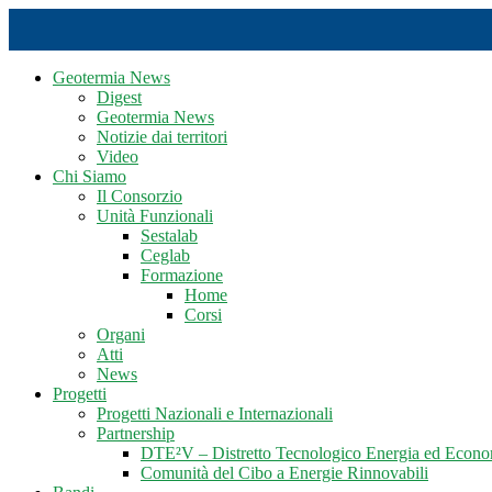
Geotermia News
Digest
Geotermia News
Notizie dai territori
Video
Chi Siamo
Il Consorzio
Unità Funzionali
Sestalab
Ceglab
Formazione
Home
Corsi
Organi
Atti
News
Progetti
Progetti Nazionali e Internazionali
Partnership
DTE²V – Distretto Tecnologico Energia ed Econo
Comunità del Cibo a Energie Rinnovabili