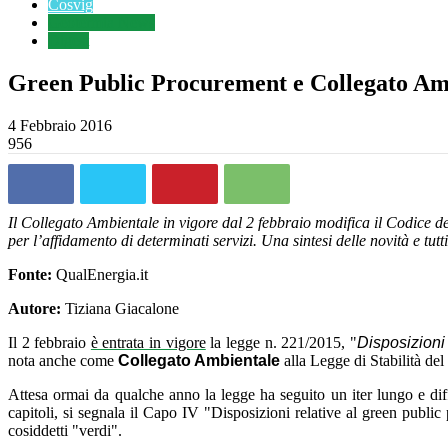
Cosvig
Geotermia News
Digest
Green Public Procurement e Collegato Ambie
4 Febbraio 2016
956
Il Collegato Ambientale in vigore dal 2 febbraio modifica il Codice de
per l’affidamento di determinati servizi. Una sintesi delle novità e tutt
Fonte:
QualEnergia.it
Autore:
Tiziana Giacalone
Il 2 febbraio
è entrata in vigore
la legge n. 221/2015, "
Disposizioni
nota anche come
Collegato Ambientale
alla Legge di Stabilità de
Attesa ormai da qualche anno la legge ha seguito un iter lungo e diffi
capitoli, si segnala il Capo IV "Disposizioni relative al green public
cosiddetti "verdi".