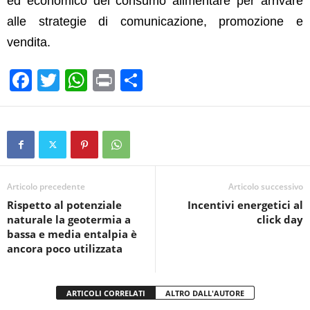
ed economico del consumo alimentare per arrivare
alle strategie di comunicazione, promozione e
vendita.
F
T
W
Pr
C
a
wi
h
in
o
c
tt
at
t
n
e
er
s
di
b
A
vi
o
p
di
Articolo precedente
Articolo successivo
Rispetto al potenziale
Incentivi energetici al
o
p
naturale la geotermia a
click day
k
bassa e media entalpia è
ancora poco utilizzata
ARTICOLI CORRELATI
ALTRO DALL'AUTORE