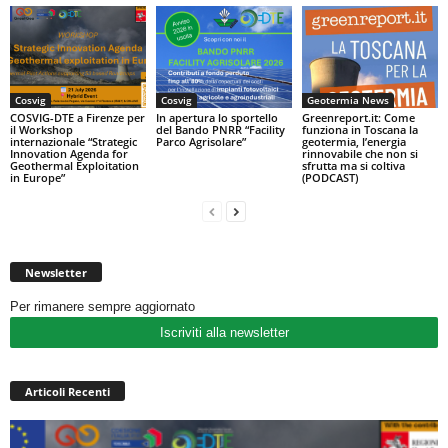
Cosvig
Cosvig
Geotermia News
COSVIG-DTE a Firenze per
In apertura lo sportello
Greenreport.it: Come
il Workshop
del Bando PNRR “Facility
funziona in Toscana la
internazionale “Strategic
Parco Agrisolare”
geotermia, l’energia
Innovation Agenda for
rinnovabile che non si
Geothermal Exploitation
sfrutta ma si coltiva
in Europe”
(PODCAST)
Newsletter
Per rimanere sempre aggiornato
Iscriviti alla newsletter
Articoli Recenti