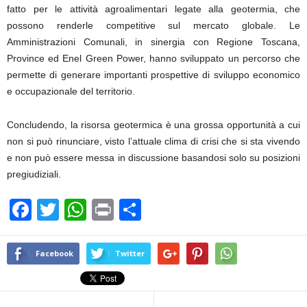
fatto per le attività agroalimentari legate alla geotermia, che
possono renderle competitive sul mercato globale. Le
Amministrazioni Comunali, in sinergia con Regione Toscana,
Province ed Enel Green Power, hanno sviluppato un percorso che
permette di generare importanti prospettive di sviluppo economico
e occupazionale del territorio.
Concludendo, la risorsa geotermica è una grossa opportunità a cui
non si può rinunciare, visto l’attuale clima di crisi che si sta vivendo
e non può essere messa in discussione basandosi solo su posizioni
pregiudiziali.
F
T
W
Pr
C
a
wi
h
in
o
c
tt
at
t
n
Facebook
Twitter
e
er
s
di
b
A
vi