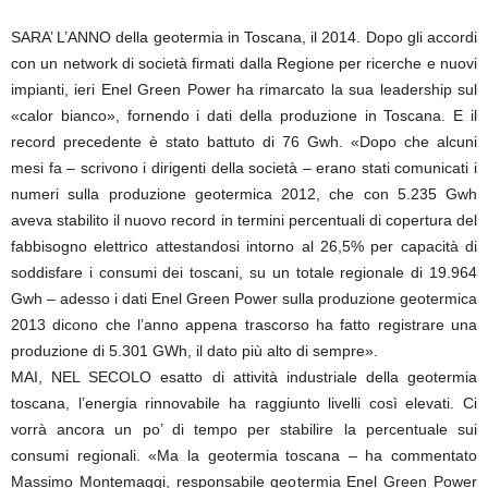
SARA’ L’ANNO della geotermia in Toscana, il 2014. Dopo gli accordi
con un network di società firmati dalla Regione per ricerche e nuovi
impianti, ieri Enel Green Power ha rimarcato la sua leadership sul
«calor bianco», fornendo i dati della produzione in Toscana. E il
record precedente è stato battuto di 76 Gwh. «Dopo che alcuni
mesi fa – scrivono i dirigenti della società – erano stati comunicati i
numeri sulla produzione geotermica 2012, che con 5.235 Gwh
aveva stabilito il nuovo record in termini percentuali di copertura del
fabbisogno elettrico attestandosi intorno al 26,5% per capacità di
soddisfare i consumi dei toscani, su un totale regionale di 19.964
Gwh – adesso i dati Enel Green Power sulla produzione geotermica
2013 dicono che l’anno appena trascorso ha fatto registrare una
produzione di 5.301 GWh, il dato più alto di sempre».
MAI, NEL SECOLO esatto di attività industriale della geotermia
toscana, l’energia rinnovabile ha raggiunto livelli così elevati. Ci
vorrà ancora un po’ di tempo per stabilire la percentuale sui
consumi regionali. «Ma la geotermia toscana – ha commentato
Massimo Montemaggi, responsabile geotermia Enel Green Power