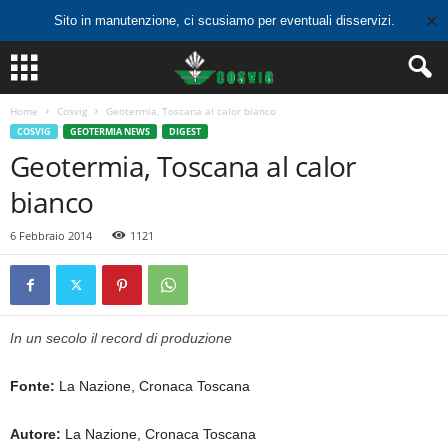
✕
Sito in manutenzione, ci scusiamo per eventuali disservizi.
Home
Cosvig
Geotermia, Toscana al calor bianco
COSVIG
GEOTERMIA NEWS
DIGEST
Geotermia, Toscana al calor
bianco
6 Febbraio 2014
1121
In un secolo il record di produzione
Fonte:
La Nazione, Cronaca Toscana
Autore:
La Nazione, Cronaca Toscana