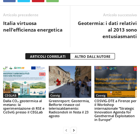
b
A
vi
o
p
di
Articolo precedente
Articolo successivo
Italia virtuosa
Geotermia: i dati relativi
o
p
nell’efficienza energetica
al 2013 sono
k
entusiasmanti
ARTICOLI CORRELATI
ALTRO DALL'AUTORE
CEGLAB
Cosvig
Cosvig
Dalla CO₂ geotermica al
Greenreport: Geotermia,
COSVIG-DTE a Firenze per
metano: la
Belforte rinasce col
il Workshop
sperimentazione di RSE e
teleriscaldamento:
internazionale “Strategic
CoSviG presso il CEGLab
Radicondoli in festa il 23
Innovation Agenda for
agosto
Geothermal Exploitation
in Europe”