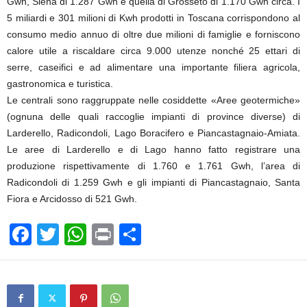
Gwh, Siena di 1.287 Gwh e quella di Grosseto di 1.170 Gwh circa. I
5 miliardi e 301 milioni di Kwh prodotti in Toscana corrispondono al
consumo medio annuo di oltre due milioni di famiglie e forniscono
calore utile a riscaldare circa 9.000 utenze nonché 25 ettari di
serre, caseifici e ad alimentare una importante filiera agricola,
gastronomica e turistica.
Le centrali sono raggruppate nelle cosiddette «Aree geotermiche»
(ognuna delle quali raccoglie impianti di province diverse) di
Larderello, Radicondoli, Lago Boracifero e Piancastagnaio-Amiata.
Le aree di Larderello e di Lago hanno fatto registrare una
produzione rispettivamente di 1.760 e 1.761 Gwh, l’area di
Radicondoli di 1.259 Gwh e gli impianti di Piancastagnaio, Santa
Fiora e Arcidosso di 521 Gwh.
F
T
W
Pr
C
a
wi
h
in
o
c
tt
at
t
n
e
er
s
di