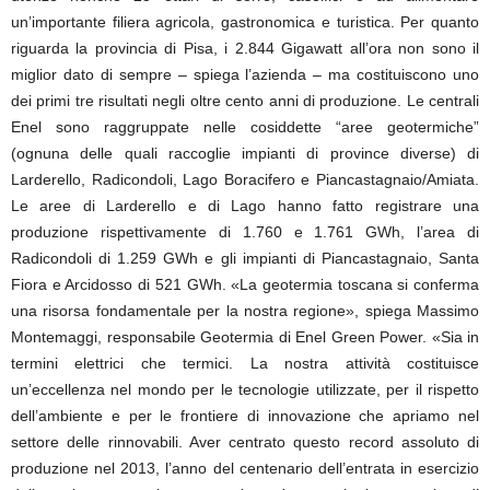
un’importante filiera agricola, gastronomica e turistica. Per quanto
riguarda la provincia di Pisa, i 2.844 Gigawatt all’ora non sono il
miglior dato di sempre – spiega l’azienda – ma costituiscono uno
dei primi tre risultati negli oltre cento anni di produzione. Le centrali
Enel sono raggruppate nelle cosiddette “aree geotermiche”
(ognuna delle quali raccoglie impianti di province diverse) di
Larderello, Radicondoli, Lago Boracifero e Piancastagnaio/Amiata.
Le aree di Larderello e di Lago hanno fatto registrare una
produzione rispettivamente di 1.760 e 1.761 GWh, l’area di
Radicondoli di 1.259 GWh e gli impianti di Piancastagnaio, Santa
Fiora e Arcidosso di 521 GWh. «La geotermia toscana si conferma
una risorsa fondamentale per la nostra regione», spiega Massimo
Montemaggi, responsabile Geotermia di Enel Green Power. «Sia in
termini elettrici che termici. La nostra attività costituisce
un’eccellenza nel mondo per le tecnologie utilizzate, per il rispetto
dell’ambiente e per le frontiere di innovazione che apriamo nel
settore delle rinnovabili. Aver centrato questo record assoluto di
produzione nel 2013, l’anno del centenario dell’entrata in esercizio