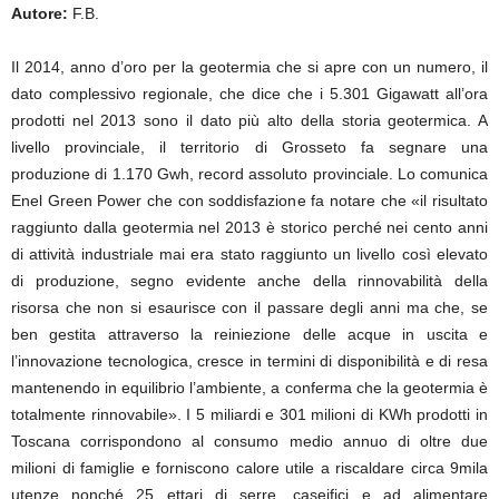
Autore:
F.B.
Il 2014, anno d’oro per la geotermia che si apre con un numero, il
dato complessivo regionale, che dice che i 5.301 Gigawatt all’ora
prodotti nel 2013 sono il dato più alto della storia geotermica. A
livello provinciale, il territorio di Grosseto fa segnare una
produzione di 1.170 Gwh, record assoluto provinciale. Lo comunica
Enel Green Power che con soddisfazione fa notare che «il risultato
raggiunto dalla geotermia nel 2013 è storico perché nei cento anni
di attività industriale mai era stato raggiunto un livello così elevato
di produzione, segno evidente anche della rinnovabilità della
risorsa che non si esaurisce con il passare degli anni ma che, se
ben gestita attraverso la reiniezione delle acque in uscita e
l’innovazione tecnologica, cresce in termini di disponibilità e di resa
mantenendo in equilibrio l’ambiente, a conferma che la geotermia è
totalmente rinnovabile». I 5 miliardi e 301 milioni di KWh prodotti in
Toscana corrispondono al consumo medio annuo di oltre due
milioni di famiglie e forniscono calore utile a riscaldare circa 9mila
utenze nonché 25 ettari di serre, caseifici e ad alimentare