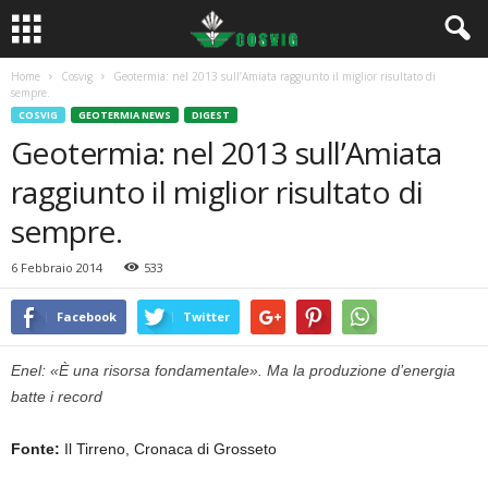
Home
Cosvig
Geotermia: nel 2013 sull’Amiata raggiunto il miglior risultato di
sempre.
COSVIG
GEOTERMIA NEWS
DIGEST
Geotermia: nel 2013 sull’Amiata
raggiunto il miglior risultato di
sempre.
6 Febbraio 2014
533
Facebook
Twitter
Enel: «È una risorsa fondamentale». Ma la produzione d’energia
batte i record
Fonte:
Il Tirreno, Cronaca di Grosseto