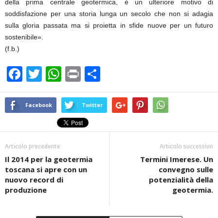
della prima centrale geotermica, è un ulteriore motivo di
soddisfazione per una storia lunga un secolo che non si adagia
sulla gloria passata ma si proietta in sfide nuove per un futuro
sostenibile».
(f.b.)
F
T
W
Pr
C
a
wi
h
in
o
c
tt
at
t
n
Facebook
Twitter
e
er
s
di
b
A
vi
Articolo precedente
Articolo successivo
o
p
di
Il 2014 per la geotermia
Termini Imerese. Un
o
p
toscana si apre con un
convegno sulle
k
nuovo record di
potenzialità della
produzione
geotermia.