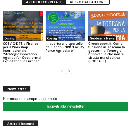
ARTICOLI CORRELATI
ALTRO DALL'AUTORE
Cosvig
Cosvig
Geotermia News
COSVIG-DTE a Firenze
In apertura lo sportello
Greenreport.it: Come
per il Workshop
del Bando PNRR “Facility
funziona in Toscana la
internazionale
Parco Agrisolare”
geotermia, l’energia
“Strategic Innovation
rinnovabile che non si
Agenda for Geothermal
sfrutta ma si coltiva
Exploitation in Europe”
(PODCAST)
Newsletter
Per rimanere sempre aggiornato
Iscriviti alla newsletter
Articoli Recenti