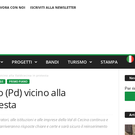
VORA CON NOI
ISCRIVITI ALLA NEWSLETTER
PROGETTI
BANDI
TURISMO
STAMPA
icino alla Valdicecina in protesta
New
GE
PRIMO PIANO
(Pd) vicino alla
Per r
esta
Art
atori, alle istituzioni e alle imprese della Val di Cecina continua e
riveranno risposte chiare e certe e sarà sicuro il reinserimento