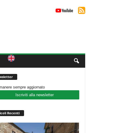
sletter
imanere sempre aggiornato
Iscriviti alla newsletter
icoli Recenti