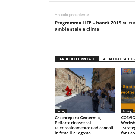
o
p
k
Articolo precedente
Programma LIFE – bandi 2019 su tu
ambientale e clima
ARTICOLI CORRELATI
ALTRO DALL'AUTO
Cosvig
Cosvig
Greenreport: Geotermia,
COSVIG-
Belforte rinasce col
Worksh
teleriscaldamento: Radicondoli
“Strate
in festa il 23 agosto
for Geo