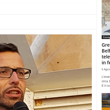
Cosvi
Gre
Bel
tel
in f
6 Agos
L’inve
circa 
E il co