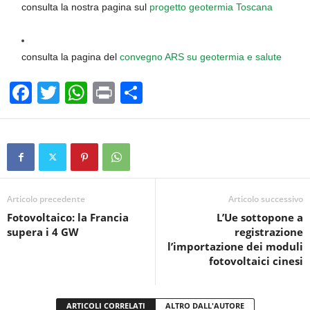
consulta la nostra pagina sul
progetto geotermia Toscana
consulta la pagina del
convegno ARS su geotermia e salute
F
T
W
Pr
C
a
wi
h
in
o
c
tt
at
t
n
e
er
s
di
b
A
vi
o
p
di
Articolo precedente
Articolo successivo
Fotovoltaico: la Francia
L’Ue sottopone a
o
p
supera i 4 GW
registrazione
k
l’importazione dei moduli
fotovoltaici cinesi
ARTICOLI CORRELATI
ALTRO DALL'AUTORE