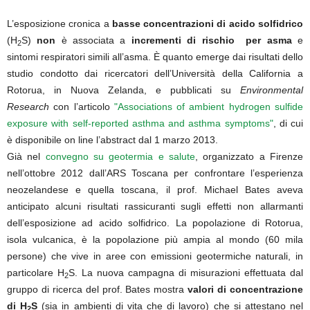
L’esposizione cronica a
basse concentrazioni di acido solfidrico
(H
S)
non
è associata a
incrementi di rischio
per asma
e
2
sintomi respiratori simili all’asma. È quanto emerge dai risultati dello
studio condotto dai ricercatori dell’Università della California a
Rotorua, in Nuova Zelanda, e pubblicati su
Environmental
Research
con l’articolo
"Associations of ambient hydrogen sulfide
exposure with self-reported asthma and asthma symptoms"
, di cui
è disponibile on line l’abstract dal 1 marzo 2013.
Già nel
convegno su geotermia e salute
, organizzato a Firenze
nell’ottobre 2012 dall’ARS Toscana per confrontare l’esperienza
neozelandese e quella toscana, il prof. Michael Bates aveva
anticipato alcuni risultati rassicuranti sugli effetti non allarmanti
dell’esposizione ad acido solfidrico. La popolazione di Rotorua,
isola vulcanica, è la popolazione più ampia al mondo (60 mila
persone) che vive in aree con emissioni geotermiche naturali, in
particolare H
S. La nuova campagna di misurazioni effettuata dal
2
gruppo di ricerca del prof. Bates mostra
valori di concentrazione
di H
S
(sia in ambienti di vita che di lavoro) che si attestano nel
2