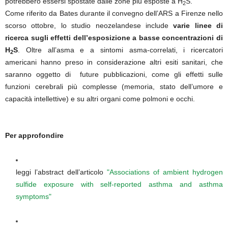
potrebbero essersi spostate dalle zone più esposte a H
S.
2
Come riferito da Bates durante il convegno dell’ARS a Firenze nello
scorso ottobre, lo studio neozelandese include
varie linee di
ricerca sugli effetti dell’esposizione a basse concentrazioni di
H
S
. Oltre all’asma e a sintomi asma-correlati, i ricercatori
2
americani hanno preso in considerazione altri esiti sanitari, che
saranno oggetto di future pubblicazioni, come gli effetti sulle
funzioni cerebrali più complesse (memoria, stato dell’umore e
capacità intellettive) e su altri organi come polmoni e occhi.
Per approfondire
leggi l’abstract dell’articolo
"Associations of ambient hydrogen
sulfide exposure with self-reported asthma and asthma
symptoms"