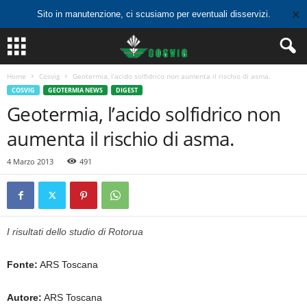
✕
Sito in manutenzione, ci scusiamo per eventuali disservizi.
Home
Cosvig
Geotermia, l’acido solfidrico non aumenta il rischio di asma.
COSVIG
GEOTERMIA NEWS
DIGEST
Geotermia, l’acido solfidrico non
aumenta il rischio di asma.
4 Marzo 2013
491
I risultati dello studio di Rotorua
Fonte:
ARS Toscana
Autore:
ARS Toscana