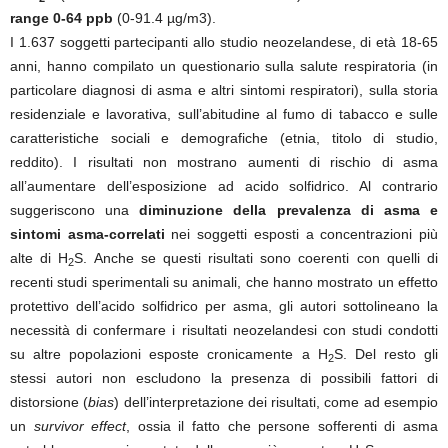
range 0-64 ppb
(0-91.4 µg/m3).
I 1.637 soggetti partecipanti allo studio neozelandese, di età 18-65
anni, hanno compilato un questionario sulla salute respiratoria (in
particolare diagnosi di asma e altri sintomi respiratori), sulla storia
residenziale e lavorativa, sull’abitudine al fumo di tabacco e sulle
caratteristiche sociali e demografiche (etnia, titolo di studio,
reddito). I risultati non mostrano aumenti di rischio di asma
all’aumentare dell’esposizione ad acido solfidrico. Al contrario
suggeriscono una
diminuzione della prevalenza di asma e
sintomi asma-correlati
nei soggetti esposti a concentrazioni più
alte di H
S. Anche se questi risultati sono coerenti con quelli di
2
recenti studi sperimentali su animali, che hanno mostrato un effetto
protettivo dell’acido solfidrico per asma, gli autori sottolineano la
necessità di confermare i risultati neozelandesi con studi condotti
su altre popolazioni esposte cronicamente a H
S. Del resto gli
2
stessi autori non escludono la presenza di possibili fattori di
distorsione (
bias
) dell’interpretazione dei risultati, come ad esempio
un
survivor effect
, ossia il fatto che persone sofferenti di asma