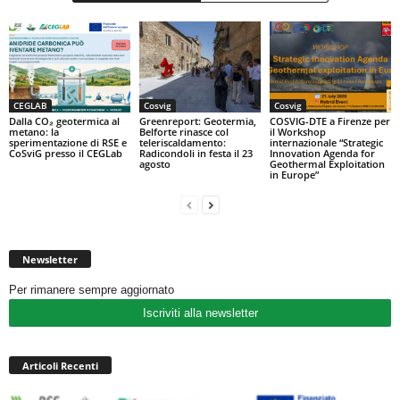
CEGLAB
Cosvig
Cosvig
Dalla CO₂ geotermica al
Greenreport: Geotermia,
COSVIG-DTE a Firenze per
metano: la
Belforte rinasce col
il Workshop
sperimentazione di RSE e
teleriscaldamento:
internazionale “Strategic
CoSviG presso il CEGLab
Radicondoli in festa il 23
Innovation Agenda for
agosto
Geothermal Exploitation
in Europe”
Newsletter
Per rimanere sempre aggiornato
Iscriviti alla newsletter
Articoli Recenti