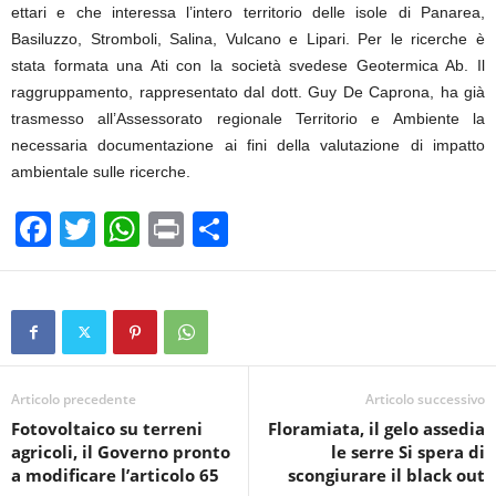
ettari e che interessa l’intero territorio delle isole di Panarea,
Basiluzzo, Stromboli, Salina, Vulcano e Lipari. Per le ricerche è
stata formata una Ati con la società svedese Geotermica Ab. Il
raggruppamento, rappresentato dal dott. Guy De Caprona, ha già
trasmesso all’Assessorato regionale Territorio e Ambiente la
necessaria documentazione ai fini della valutazione di impatto
ambientale sulle ricerche.
F
T
W
Pr
C
a
wi
h
in
o
c
tt
at
t
n
e
er
s
di
b
A
vi
o
p
di
Articolo precedente
Articolo successivo
Fotovoltaico su terreni
Floramiata, il gelo assedia
o
p
agricoli, il Governo pronto
le serre Si spera di
k
a modificare l’articolo 65
scongiurare il black out