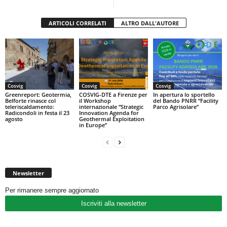
ARTICOLI CORRELATI
ALTRO DALL'AUTORE
Cosvig
Cosvig
Cosvig
Greenreport: Geotermia,
COSVIG-DTE a Firenze per
In apertura lo sportello
Belforte rinasce col
il Workshop
del Bando PNRR “Facility
teleriscaldamento:
internazionale “Strategic
Parco Agrisolare”
Radicondoli in festa il 23
Innovation Agenda for
agosto
Geothermal Exploitation
in Europe”
Newsletter
Per rimanere sempre aggiornato
Iscriviti alla newsletter