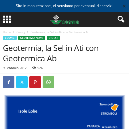
✕
Sito in manutenzione, ci scusiamo per eventuali disservizi.
Home
Cosvig
Geotermia, la Sel in Ati con Geotermica Ab
COSVIG
GEOTERMIA NEWS
DIGEST
Geotermia, la Sel in Ati con
Geotermica Ab
9 Febbraio 2012
924